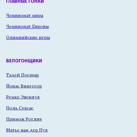
ГЛАВНЫЕ ГОНКИ
Чемпионат мира
Чемпионат Европы
Олимпийские игры
ВЕЛОГОНЩИКИ
Тадей Погачар
Йонас Вингегор
Ремко Эвенпул
Поль Сексас
Примож Роглич
Матье ван дер Пул