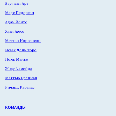
Ваут ван Арт
Мадс Педерсен
Адам Йейтс
Хуан Аюсо
Маттео Йоргенсон
Исаак Дель Торо
Поль Манье
Жоау Алмейда
Мэттью Бреннан
Ричард Карапас
КОМАНДЫ