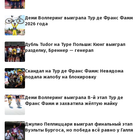
Деми Воллеринг выиграла Тур де Франс Фамм
2026 года
Дубль Tudor на Туре Польши: Кюнг выиграл
разделку, Бреннер — генерал
Скандал на Тур де Франс Фамм: Невядома
подала жалобу на блокировку
Деми Воллеринг выиграла 8-й этап Тур де
Франс Фамм и захватила жёлтую майку
Джулио Пеллиццари выиграл финальный этап
Вуэльты Бургоса, но победа всё равно у Галля