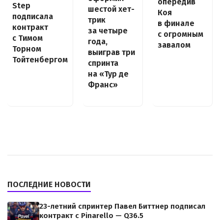
опередив
Step
шестой хет-
Коя
подписала
трик
в финале
контракт
за четыре
с огромным
с Тимом
года,
завалом
Торном
выиграв три
Тойтенбергом
спринта
на «Тур де
Франс»
ПОСЛЕДНИЕ НОВОСТИ
23-летний спринтер Павел Биттнер подписал
контракт с Pinarello — Q36.5