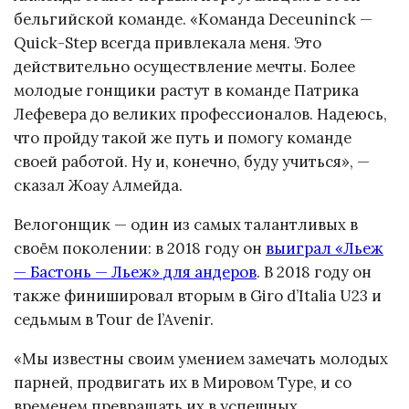
бельгийской команде. «Команда Deceuninck —
Quick-Step всегда привлекала меня. Это
действительно осуществление мечты. Более
молодые гонщики растут в команде Патрика
Лефевера до великих профессионалов. Надеюсь,
что пройду такой же путь и помогу команде
своей работой. Ну и, конечно, буду учиться», —
сказал Жоау Алмейда.
Велогонщик — один из самых талантливых в
своём поколении: в 2018 году он
выиграл «Льеж
— Бастонь — Льеж» для андеров
. В 2018 году он
также финишировал вторым в Giro d’Italia U23 и
седьмым в Tour de l’Avenir.
«Мы известны своим умением замечать молодых
парней, продвигать их в Мировом Туре, и со
временем превращать их в успешных