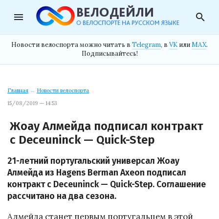
menu
search
Новости велоспорта можно читать в
Telegram
, в
VK
или
MAX
.
Подписывайтесь!
Главная
→
Новости велоспорта
15/08/2019 — 14:53
Жоау Алмейда подписал контракт
с Deceuninck — Quick-Step
21-летний португальский универсал Жоау
Алмейда из Hagens Berman Axeon подписал
контракт с Deceuninck — Quick-Step. Соглашение
рассчитано на два сезона.
Алмейда станет первым португальцем в этой