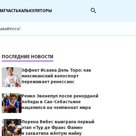
search
МАТЧАСТЬ
КАЛЬКУЛЯТОРЫ
ывайтесь!
ПОСЛЕДНИЕ НОВОСТИ
Эффект Исаака Дель Торо: как
мексиканский велоспорт
переживает ренессанс
Ремко Эвенепул после рекордной
победы в Сан-Себастьяне
нацелился на чемпионат мира
Лорена Вибес выиграла первый
этап «Тур де Франс Фамм»
и захватила жёлтую майку