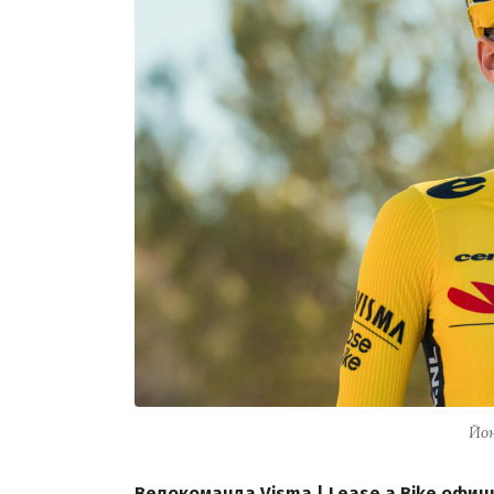
Йон
Велокоманда Visma | Lease a Bike офи