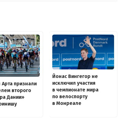
Йонас Вингегор не
исключил участия
н Арта признали
в чемпионате мира
елем второго
по велоспорту
ура Дании»
в Монреале
финишу