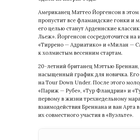
Американец Маттео Йоргенсон в этом 
пропустит все фламандские гонки и м
его целью станут Арденнские классик
Льеж». Йоргенсон сосредоточится на 
«Тиррено — Адриатико» и «Милан — С
к холмистым весенним стартам.
20-летний британец Мэттью Бреннан, 
насыщенный график для новичка. Его 
на Tour Down Under. После этого мол
«Париж — Рубе», «Тур Фландрии» и «Т
первому в жизни трехнедельному мар
взаимодействия Бреннана и ван Арта
их совместного участия в «Вуэльте».