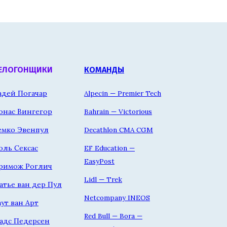
ЕЛОГОНЩИКИ
КОМАНДЫ
адей Погачар
Alpecin — Premier Tech
онас Вингегор
Bahrain — Victorious
емко Эвенпул
Decathlon CMA CGM
оль Сексас
EF Education —
EasyPost
римож Роглич
Lidl — Trek
атье ван дер Пул
Netcompany INEOS
аут ван Арт
Red Bull — Bora —
адс Педерсен