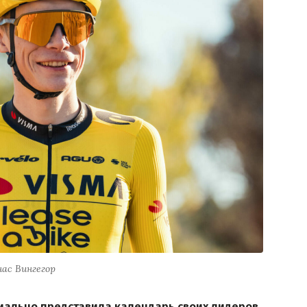
ас Вингегор
циально представила календарь своих лидеров