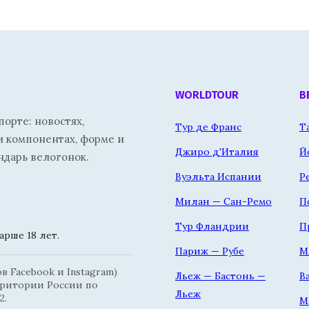
WORLDTOUR
В
орте: новостях,
Тур де Франс
Т
и компонентах, форме и
Джиро д'Италия
Й
ндарь велогонок.
Вуэльта Испании
Р
Милан — Сан-Ремо
П
Тур Фландрии
П
рше 18 лет.
Париж — Рубе
М
 Facebook и Instagram)
Льеж — Бастонь —
В
рритории России по
Льеж
2.
М