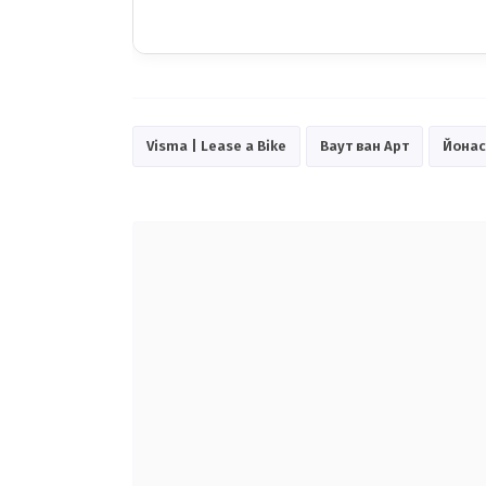
Visma | Lease a Bike
Ваут ван Арт
Йонас