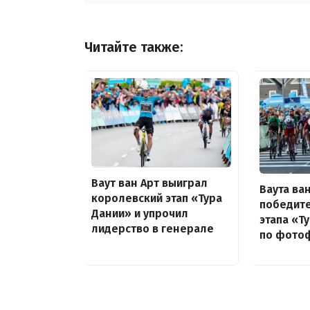
Читайте также:
Ваут ван Арт выиграл
Ваута ва
королевский этап «Тура
победит
Дании» и упрочил
этапа «Т
лидерство в генерале
по фото