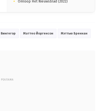
Omloop Het Nieuwsblad (2022)
 Вингегор
Маттео Йоргенсон
Мэттью Бреннан
РЕКЛАМА