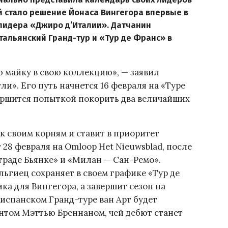
ей стало решение Йонаса Вингегора впервые в
лидера «Джиро д’Италии». Датчанин
тальянский Гранд-тур и «Тур де Франс» в
ю майку в свою коллекцию», — заявил
и». Его путь начнется 16 февраля на «Туре
вершится попыткой покорить два величайших
 к своим корням и ставит в приоритет
 28 февраля на Omloop Het Nieuwsblad, после
траде Бьянке» и «Милан — Сан-Ремо».
льгиец сохраняет в своем графике «Тур де
а для Вингегора, а завершит сезон на
 испанском Гранд-туре ван Арт будет
антом Мэттью Бреннаном, чей дебют станет