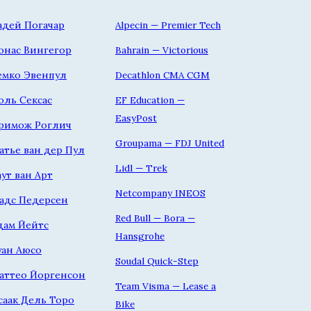
адей Погачар
Alpecin — Premier Tech
онас Вингегор
Bahrain — Victorious
емко Эвенпул
Decathlon CMA CGM
оль Сексас
EF Education —
EasyPost
римож Роглич
Groupama — FDJ United
атье ван дер Пул
Lidl — Trek
аут ван Арт
Netcompany INEOS
адс Педерсен
Red Bull — Bora —
дам Йейтс
Hansgrohe
уан Аюсо
Soudal Quick-Step
аттео Йоргенсон
Team Visma — Lease a
саак Дель Торо
Bike