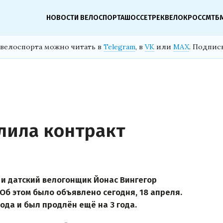
НОВОСТИ ВЕЛОСПОРТА
ШОССЕ
ТРЕК
ВЕЛОКРОСС
МТБ
велоспорта можно читать в
Telegram
, в
VK
или
MAX
. Подпис
лила контракт
и датский велогонщик Йонас Вингегор
 Об этом было объявлено сегодня, 18 апреля.
года и был продлён ещё на 3 года.