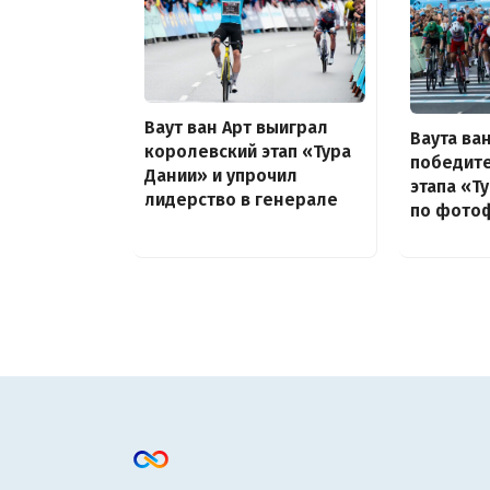
Ваут ван Арт выиграл
Ваута ва
королевский этап «Тура
победит
Дании» и упрочил
этапа «Т
лидерство в генерале
по фото