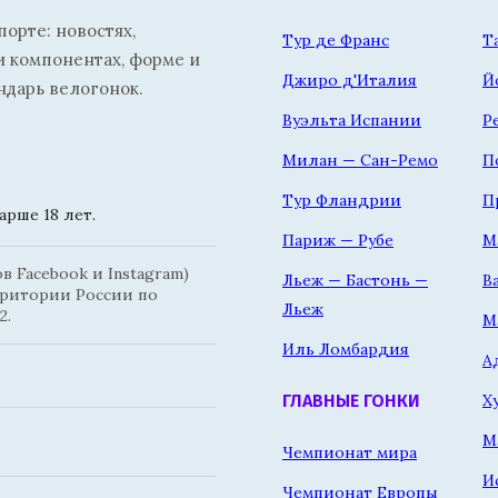
орте: новостях,
Тур де Франс
Т
и компонентах, форме и
Джиро д'Италия
Й
ндарь велогонок.
Вуэльта Испании
Р
Милан — Сан-Ремо
П
Тур Фландрии
П
рше 18 лет.
Париж — Рубе
М
 Facebook и Instagram)
Льеж — Бастонь —
В
рритории России по
Льеж
2.
М
Иль Ломбардия
А
Х
ГЛАВНЫЕ ГОНКИ
М
Чемпионат мира
И
Чемпионат Европы