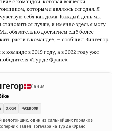
твие с командой, которая всячески
гонщиком, которым я являюсь сегодня. Я
и чувствую себя как дома. Каждый день мы
 становиться лучше, и именно здесь я могу
 Мы обязательно достигнем ещё более
жать расти в команде», — сообщил Вингегор.
 команде в 2019 году, а в 2022 году уже
 победителя «Тур де Франс».
нгегор
Дания
Bike
A
X.COM
FACEBOOK
 велогонщик, один из сильнейших горняков
соперник Тадея Погачара на Тур де Франс