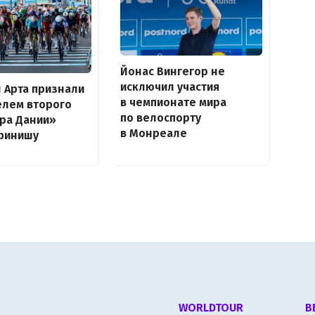
Йонас Вингегор не
исключил участия
н Арта признали
в чемпионате мира
елем второго
по велоспорту
ура Дании»
в Монреале
финишу
WORLDTOUR
В