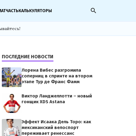
search
МАТЧАСТЬ
КАЛЬКУЛЯТОРЫ
ывайтесь!
ПОСЛЕДНИЕ НОВОСТИ
Лорена Вибес разгромила
соперниц в спринте на втором
этапе Тур де Франс Фамм
Виктор Ланджеллотти – новый
гонщик XDS Astana
Эффект Исаака Дель Торо: как
мексиканский велоспорт
переживает ренессанс