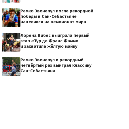
Ремко Эвенепул после рекордной
победы в Сан-Себастьяне
нацелился на чемпионат мира
Лорена Вибес выиграла первый
этап «Тур де Франс Фамм»
и захватила жёлтую майку
Ремко Эвенепул в рекордный
четвёртый раз выиграл Классику
Сан-Себастьяна