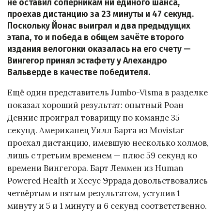
не оставил соперникам ни единого шанса,
проехав дистанцию за 23 минуты и 47 секунд.
Поскольку Йонас выиграл и два предыдущих
этапа, то и победа в общем зачёте второго
издания велогонки оказалась на его счету —
Вингегор принял эстафету у Алехандро
Вальверде в качестве победителя.
Ещё один представитель Jumbo-Visma в разделке
показал хороший результат: опытный Роан
Деннис проиграл товарищу по команде 35
секунд. Американец Уилл Барта из Movistar
проехал дистанцию, имевшую несколько холмов,
лишь с третьим временем — плюс 59 секунд ко
времени Вингегора. Барт Леммен из Human
Powered Health и Хесус Эррада довольствовались
четвёртым и пятым результатом, уступив 1
минуту и 5 и 1 минуту и 6 секунд соответственно.