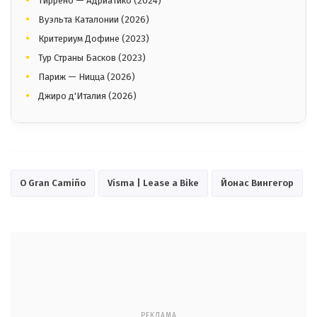
Тиррено — Адриатико (2024)
Вуэльта Каталонии (2026)
Критериум Дофине (2023)
Тур Страны Басков (2023)
Париж — Ницца (2026)
Джиро д'Италия (2026)
O Gran Camiño
Visma | Lease a Bike
Йонас Вингегор
РЕКЛАМА