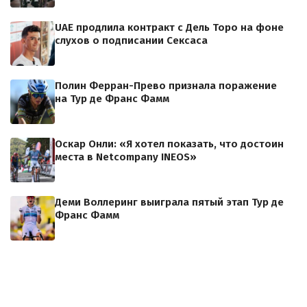
UAE продлила контракт с Дель Торо на фоне
слухов о подписании Сексаса
Полин Ферран-Прево признала поражение
на Тур де Франс Фамм
Оскар Онли: «Я хотел показать, что достоин
места в Netcompany INEOS»
Деми Воллеринг выиграла пятый этап Тур де
Франс Фамм