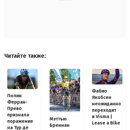
Читайте также:
Фабио
Полин
Якобсен
Ферран-
неожиданно
Прево
переходит
признала
в Visma |
Мэттью
поражение
Lease a Bike
Бреннан
на Тур де