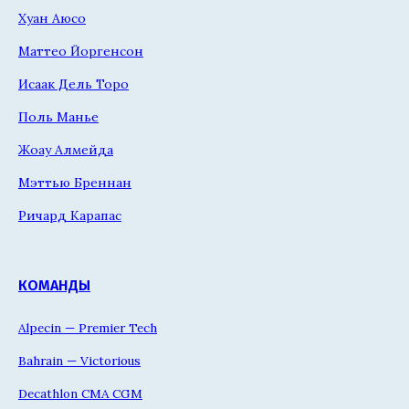
Хуан Аюсо
Маттео Йоргенсон
Исаак Дель Торо
Поль Манье
Жоау Алмейда
Мэттью Бреннан
Ричард Карапас
КОМАНДЫ
Alpecin — Premier Tech
Bahrain — Victorious
Decathlon CMA CGM