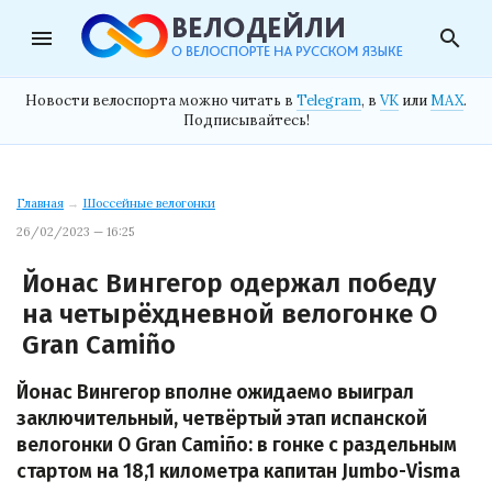
menu
search
Новости велоспорта можно читать в
Telegram
, в
VK
или
MAX
.
Подписывайтесь!
Главная
→
Шоссейные велогонки
26/02/2023 — 16:25
Йонас Вингегор одержал победу
на четырёхдневной велогонке O
Gran Camiño
Йонас Вингегор вполне ожидаемо выиграл
заключительный, четвёртый этап испанской
велогонки O Gran Camiño: в гонке с раздельным
стартом на 18,1 километра капитан Jumbo-Visma