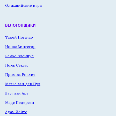
Олимпийские игры
ВЕЛОГОНЩИКИ
Тадей Погачар
Йонас Вингегор
Ремко Эвенпул
Поль Сексас
Примож Роглич
Матье ван дер Пул
Ваут ван Арт
Мадс Педерсен
Адам Йейтс