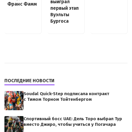
выиграл
Франс Фамм
первый этап
Вуэльты
Бургоса
ПОСЛЕДНИЕ НОВОСТИ
Soudal Quick-Step подписала контракт
с Тимом Торном Тойтенбергом
Спортивный босс UAE: Дель Торо выбрал Тур
вместо Джиро, чтобы учиться у Погачара