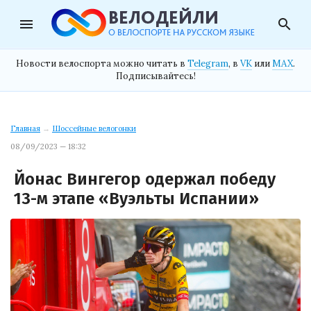
menu
search
Новости велоспорта можно читать в
Telegram
, в
VK
или
MAX
.
Подписывайтесь!
Главная
→
Шоссейные велогонки
08/09/2023 — 18:32
Йонас Вингегор одержал победу
13-м этапе «Вуэльты Испании»