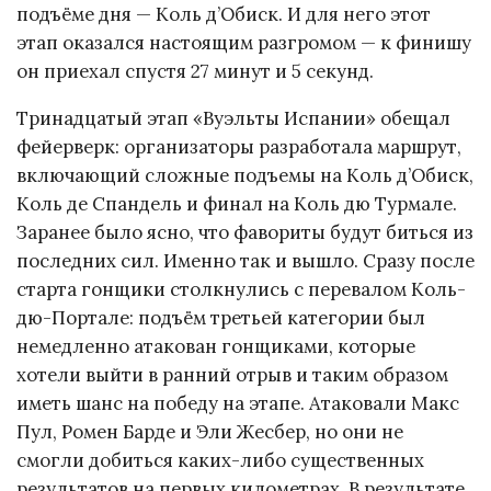
подъёме дня — Коль д’Обиск. И для него этот
этап оказался настоящим разгромом — к финишу
он приехал спустя 27 минут и 5 секунд.
Тринадцатый этап «Вуэльты Испании» обещал
фейерверк: организаторы разработала маршрут,
включающий сложные подъемы на Коль д’Обиск,
Коль де Спандель и финал на Коль дю Турмале.
Заранее было ясно, что фавориты будут биться из
последних сил. Именно так и вышло. Сразу после
старта гонщики столкнулись с перевалом Коль-
дю-Портале: подъём третьей категории был
немедленно атакован гонщиками, которые
хотели выйти в ранний отрыв и таким образом
иметь шанс на победу на этапе. Атаковали Макс
Пул, Ромен Барде и Эли Жесбер, но они не
смогли добиться каких-либо существенных
результатов на первых километрах. В результате