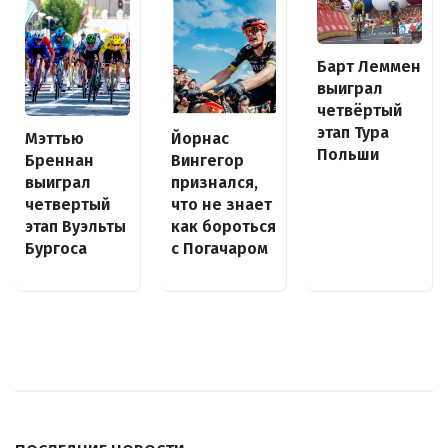
Барт Леммен
выиграл
четвёртый
этап Тура
Йорнас
Мэттью
Польши
Вингегор
Бреннан
признался,
выиграл
что не знает
четвертый
как бороться
этап Вуэльты
с Погачаром
Бургоса