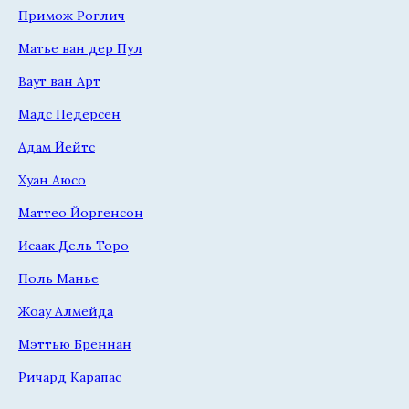
Примож Роглич
Матье ван дер Пул
Ваут ван Арт
Мадс Педерсен
Адам Йейтс
Хуан Аюсо
Маттео Йоргенсон
Исаак Дель Торо
Поль Манье
Жоау Алмейда
Мэттью Бреннан
Ричард Карапас