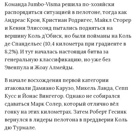
Команда Jumbo-Visma решила по-хозяйски
распорядиться ситуацией в пелотоне, тогда как
Андреас Крон, Кристиан Родригес, Майкл Сторер
и Кенни Элиссонд пытались подняться на
вершину Коль д’Обиск, но были пойманы на Коль
де Спандельес (10,4 километра при градиенте в
8,2%). И тут началась настоящая битва за
генеральную классификацию, но уже без
Эвенпула и Жоау Алмейды.
В начале восхождения первой категории
атаковали Дамиано Карузо, Микель Ланда, Сепп
Кусс и Йонас Вингегор. Однако не собирался
сдаваться Марк Солер, который отлично вёл
гонку на этих километрах. Затем Роберт Гесинк
вернулся в лидеры пелотона в преддверии Коль
дю Турмале.