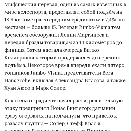
Мифический перевал, один из самых известных в
мире велоспорта, представлял собой подъём на
18,9 километра со средним градиентом в 7,4%, но
местами — больше 15. Ветеран Jumbo-Visma тем
временем обезоружил Ленни Мартинеса и
передал бразды товарищам за 14 километров до
финиша. Затем настала очередь Вилко
Келдермана который продержался до середины
подъёма. Некоторое время впереди ехали пятеро
гонщиков Jumbo-Visma, представители Bora —
Hansgrohe, включая Александра Власова, а также
Хуан Аюсо и Марк Солер.
Как только градиент начал расти, решительную
атаку предпринял Йонас Вингегор: датчанин
сразу оторвался на полминуты, что привело к
развалу группы — Солер, Стефф Крас и