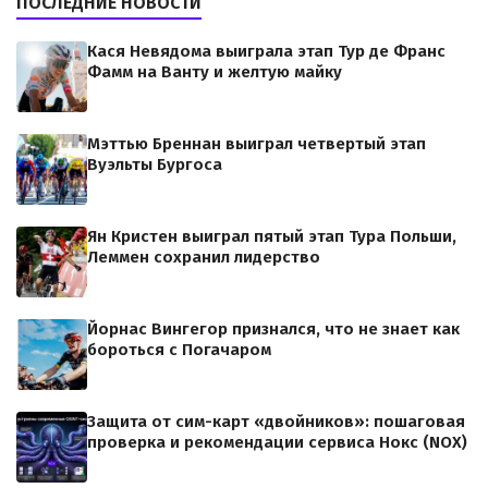
ПОСЛЕДНИЕ НОВОСТИ
Кася Невядома выиграла этап Тур де Франс
Фамм на Ванту и желтую майку
Мэттью Бреннан выиграл четвертый этап
Вуэльты Бургоса
Ян Кристен выиграл пятый этап Тура Польши,
Леммен сохранил лидерство
Йорнас Вингегор признался, что не знает как
бороться с Погачаром
Защита от сим-карт «двойников»: пошаговая
проверка и рекомендации сервиса Нокс (NOX)