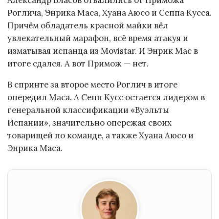
Александр Власов отвалились от Приможа
Роглича, Энрика Маса, Хуана Аюсо и Сеппа Кусса.
Причём обладатель красной майки вёл
увлекательный марафон, всё время атакуя и
изматывая испанца из Movistar. И Энрик Мас в
итоге сдался. А вот Примож — нет.
В спринте за второе место Роглич в итоге
опередил Маса. А Сепп Кусс остается лидером в
генеральной классификации «Вуэльты
Испании», значительно опережая своих
товарищей по команде, а также Хуана Аюсо и
Энрика Маса.