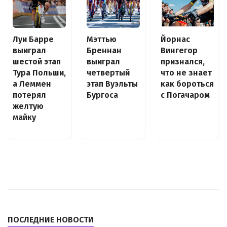
Луи Барре
Йорнас
Мэттью
выиграл
Вингегор
Бреннан
шестой этап
признался,
выиграл
Тура Польши,
что не знает
четвертый
а Леммен
как бороться
этап Вуэльты
потерял
с Погачаром
Бургоса
желтую
майку
ПОСЛЕДНИЕ НОВОСТИ