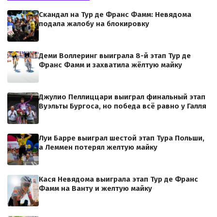
Скандал на Тур де Франс Фамм: Невядома
подала жалобу на блокировку
Деми Воллеринг выиграла 8-й этап Тур де
Франс Фамм и захватила жёлтую майку
Джулио Пеллиццари выиграл финальный этап
Вуэльты Бургоса, но победа всё равно у Галля
Луи Барре выиграл шестой этап Тура Польши,
а Леммен потерял желтую майку
Кася Невядома выиграла этап Тур де Франс
Фамм на Ванту и желтую майку