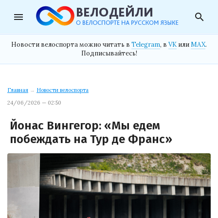
menu
search
Новости велоспорта можно читать в
Telegram
, в
VK
или
MAX
.
Подписывайтесь!
Главная
→
Новости велоспорта
24/06/2026 — 02:50
Йонас Вингегор: «Мы едем
побеждать на Тур де Франс»