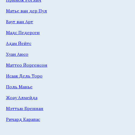
Матье ван дер Пул
Ваут ван Арт
Мадс Педерсен
Адам Йейтс
Хуан Аюсо
Маттео Йоргенсон
Исаак Дель Торо
Поль Манье
Жоау Алмейда
Мэттью Бреннан
Ричард Карапас