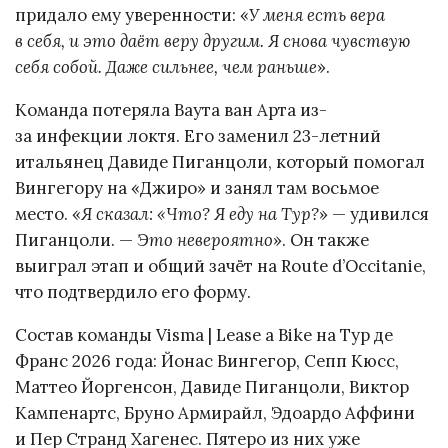
придало ему уверенности: «
У меня есть вера
в себя, и это даёт веру другим. Я снова чувствую
себя собой. Даже сильнее, чем раньше
».
Команда потеряла Ваута ван Арта из-
за инфекции локтя. Его заменил 23-летний
итальянец Давиде Пиганцоли, который помогал
Вингегору на «Джиро» и занял там восьмое
место. «
Я сказал: «Что? Я еду на Тур?
» — удивился
Пиганцоли. —
Это невероятно
». Он также
выиграл этап и общий зачёт на Route d’Occitanie,
что подтвердило его форму.
Состав команды Visma | Lease a Bike на Тур де
Франс 2026 года: Йонас Вингегор, Сепп Кюсс,
Маттео Йоргенсон, Давиде Пиганцоли, Виктор
Кампенартс, Бруно Армирайл, Эдоардо Аффини
и Пер Странд Хагенес. Пятеро из них уже