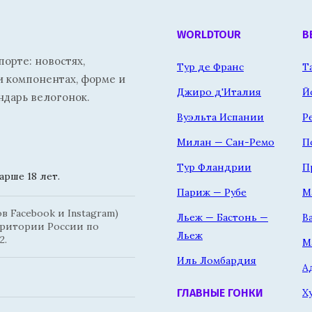
WORLDTOUR
В
орте: новостях,
Тур де Франс
Т
и компонентах, форме и
Джиро д'Италия
Й
ндарь велогонок.
Вуэльта Испании
Р
Милан — Сан-Ремо
П
Тур Фландрии
П
рше 18 лет.
Париж — Рубе
М
 Facebook и Instagram)
Льеж — Бастонь —
В
рритории России по
Льеж
2.
М
Иль Ломбардия
А
Х
ГЛАВНЫЕ ГОНКИ