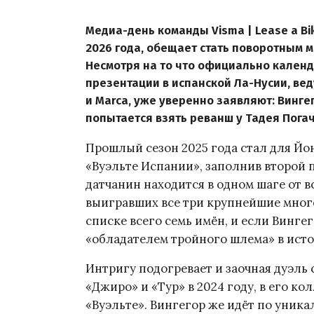
Медиа-день команды Visma | Lease a Bi
2026 года, обещает стать поворотным 
Несмотря на то что официально календ
презентации в испанской Ла-Нусии, вед
и Marca, уже уверенно заявляют: Винге
попытается взять реванш у Тадея Пога
Прошлый сезон 2025 года стал для Йо
«Вуэльте Испании», заполнив второй п
датчанин находится в одном шаге от 
выигравших все три крупнейшие мног
списке всего семь имён, и если Винге
«обладателем тройного шлема» в исто
Интригу подогревает и заочная дуэль 
«Джиро» и «Тур» в 2024 году, в его к
«Вуэльте». Вингегор же идёт по уника