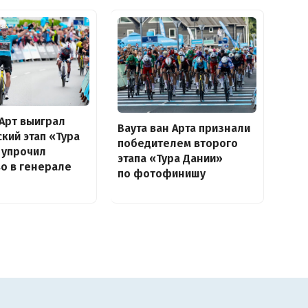
 Арт выиграл
Ваута ван Арта признали
кий этап «Тура
победителем второго
 упрочил
этапа «Тура Дании»
о в генерале
по фотофинишу