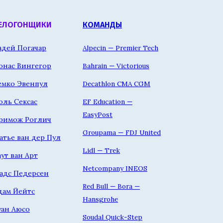
ЕЛОГОНЩИКИ
КОМАНДЫ
адей Погачар
Alpecin — Premier Tech
онас Вингегор
Bahrain — Victorious
емко Эвенпул
Decathlon CMA CGM
оль Сексас
EF Education —
EasyPost
римож Роглич
Groupama — FDJ United
атье ван дер Пул
Lidl — Trek
аут ван Арт
Netcompany INEOS
адс Педерсен
Red Bull — Bora —
дам Йейтс
Hansgrohe
уан Аюсо
Soudal Quick-Step