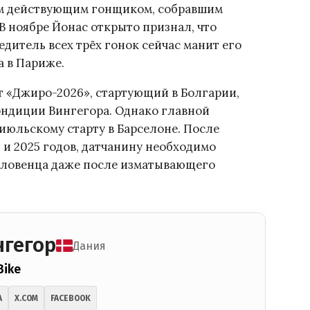
вым действующим гонщиком, собравшим
В ноябре Йонас открыто признал, что
дитель всех трёх гонок сейчас манит его
а в Париже.
 «Джиро-2026», стартующий в Болгарии,
ондиции Вингегора. Однако главной
июльскому старту в Барселоне. После
 и 2025 годов, датчанину необходимо
 словенца даже после изматывающего
нгегор
Дания
Bike
A
X.COM
FACEBOOK