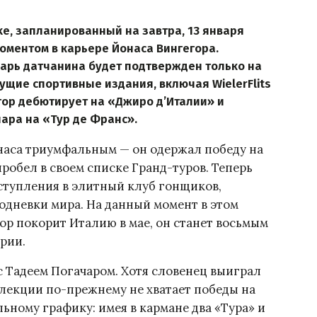
ke, запланированный на завтра, 13 января
моментом в карьере Йонаса Вингегора.
арь датчанина будет подтвержден только на
ущие спортивные издания, включая WielerFlits
гор дебютирует на «Джиро д’Италии» и
чара на «Тур де Франс».
наса триумфальным — он одержал победу на
робел в своем списке Гранд-туров. Теперь
вступления в элитный клуб гонщиков,
одневки мира. На данный момент в этом
гор покорит Италию в мае, он станет восьмым
рии.
с Тадеем Погачаром. Хотя словенец выиграл
оллекции по-прежнему не хватает победы на
льному графику: имея в кармане два «Тура» и