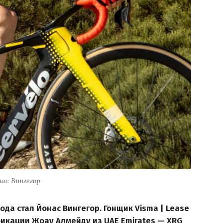
ас Вингегор
да стал Йонас Вингегор. Гонщик Visma | Lease
фикации Жоау Алмейду из UAE Emirates — XRG