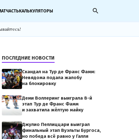
search
МАТЧАСТЬ
КАЛЬКУЛЯТОРЫ
ывайтесь!
ПОСЛЕДНИЕ НОВОСТИ
Скандал на Тур де Франс Фамм:
Невядома подала жалобу
на блокировку
Деми Воллеринг выиграла 8-й
этап Тур де Франс Фамм
и захватила жёлтую майку
Джулио Пеллиццари выиграл
финальный этап Вуэльты Бургоса,
но победа всё равно у Галля