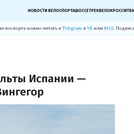
НОВОСТИ ВЕЛОСПОРТА
ШОССЕ
ТРЕК
ВЕЛОКРОСС
МТБ
велоспорта можно читать в
Telegram
, в
VK
или
MAX
. Подпис
эльты Испании —
Вингегор