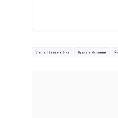
Visma | Lease a Bike
Вуэльта Испании
Й