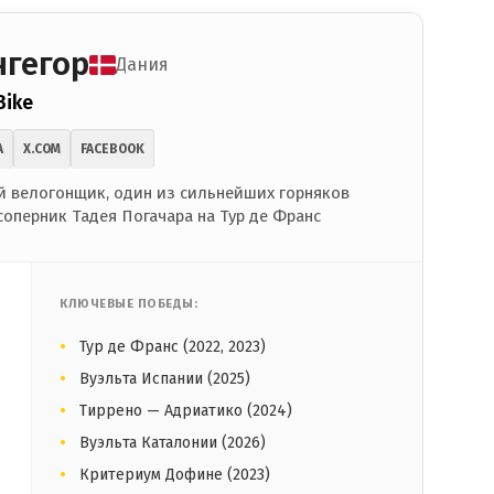
нгегор
Дания
Bike
A
X.COM
FACEBOOK
 велогонщик, один из сильнейших горняков
соперник Тадея Погачара на Тур де Франс
КЛЮЧЕВЫЕ ПОБЕДЫ:
Тур де Франс (2022, 2023)
Вуэльта Испании (2025)
Тиррено — Адриатико (2024)
Вуэльта Каталонии (2026)
Критериум Дофине (2023)