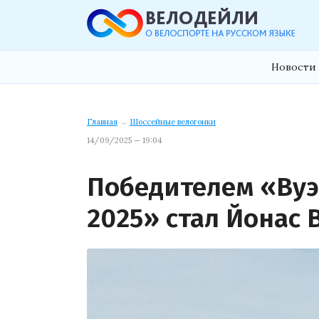
Новости 
Главная
→
Шоссейные велогонки
14/09/2025 — 19:04
Победителем «Ву
2025» стал Йонас 