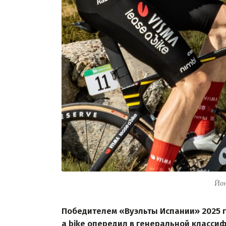
Йон
Победителем «Вуэльты Испании» 2025 го
a bike опередил в генеральной класси