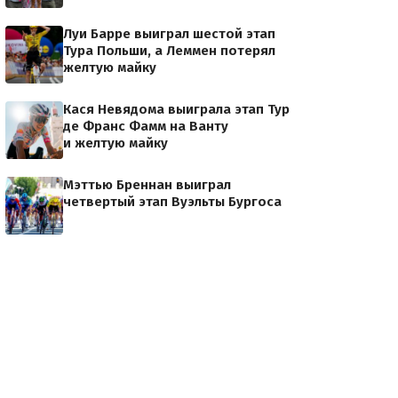
Луи Барре выиграл шестой этап
Тура Польши, а Леммен потерял
желтую майку
Кася Невядома выиграла этап Тур
де Франс Фамм на Ванту
и желтую майку
Мэттью Бреннан выиграл
четвертый этап Вуэльты Бургоса