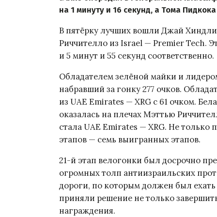
на 1 минуту и 16 секунд, а Тома Пидкока
В пятёрку лучших вошли Джай Хиндли 
Риччителло из Israel — Premier Tech.
и 5 минут и 55 секунд соответственно.
Обладателем зелёной майки и лидером
набравший за гонку 277 очков. Облад
из UAE Emirates — XRG с 61 очком. Бе
оказалась на плечах Мэттью Риччителл
стала UAE Emirates — XRG. Не только 
этапов — семь выигранных этапов.
21-й этап велогонки был досрочно пр
огромных толп антиизраильских про
дороги, по которым должен был ехать 
приняли решение не только завершить
награждения.