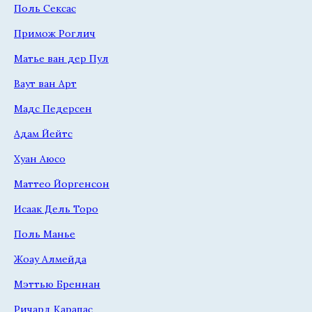
Поль Сексас
Примож Роглич
Матье ван дер Пул
Ваут ван Арт
Мадс Педерсен
Адам Йейтс
Хуан Аюсо
Маттео Йоргенсон
Исаак Дель Торо
Поль Манье
Жоау Алмейда
Мэттью Бреннан
Ричард Карапас