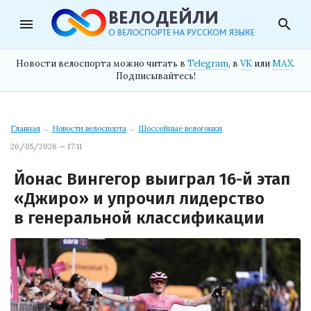
menu
search
Новости велоспорта можно читать в
Telegram
, в
VK
или
MAX
.
Подписывайтесь!
Главная
→
Новости велоспорта
→
Шоссейные велогонки
26/05/2026 — 17:11
Йонас Вингегор выиграл 16-й этап
«Джиро» и упрочил лидерство
в генеральной классификации