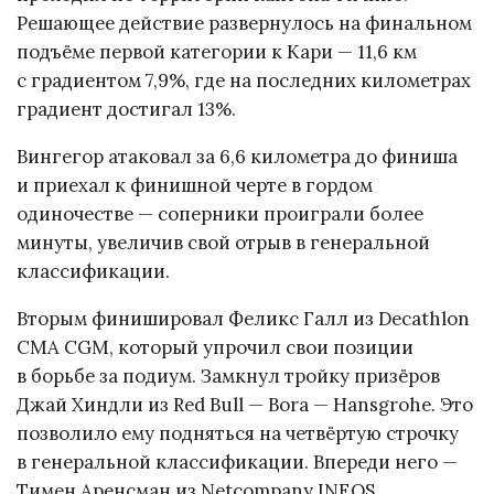
Решающее действие развернулось на финальном
подъёме первой категории к Кари — 11,6 км
с градиентом 7,9%, где на последних километрах
градиент достигал 13%.
Вингегор атаковал за 6,6 километра до финиша
и приехал к финишной черте в гордом
одиночестве — соперники проиграли более
минуты, увеличив свой отрыв в генеральной
классификации.
Вторым финишировал Феликс Галл из Decathlon
CMA CGM, который упрочил свои позиции
в борьбе за подиум. Замкнул тройку призёров
Джай Хиндли из Red Bull — Bora — Hansgrohe. Это
позволило ему подняться на четвёртую строчку
в генеральной классификации. Впереди него —
Тимен Аренсман из Netcompany INEOS.