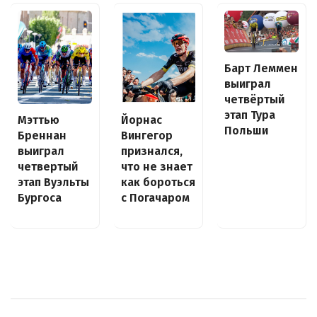
Барт Леммен
выиграл
четвёртый
этап Тура
Йорнас
Мэттью
Польши
Вингегор
Бреннан
признался,
выиграл
что не знает
четвертый
как бороться
этап Вуэльты
с Погачаром
Бургоса