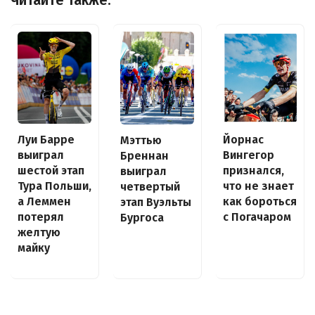
Читайте также:
Луи Барре
Йорнас
Мэттью
выиграл
Вингегор
Бреннан
шестой этап
признался,
выиграл
Тура Польши,
что не знает
четвертый
а Леммен
как бороться
этап Вуэльты
потерял
с Погачаром
Бургоса
желтую
майку