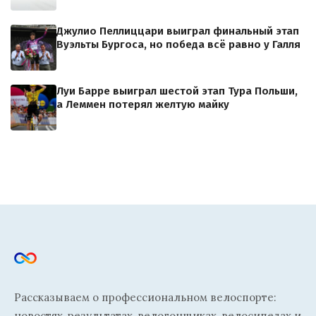
Джулио Пеллиццари выиграл финальный этап
Вуэльты Бургоса, но победа всё равно у Галля
Луи Барре выиграл шестой этап Тура Польши,
а Леммен потерял желтую майку
Рассказываем о профессиональном велоспорте:
новостях, результатах, велогонщиках, велосипедах и