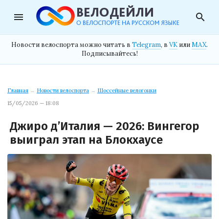
menu
search
Новости велоспорта можно читать в
Telegram
, в
VK
или
MAX
.
Подписывайтесь!
Главная
→
Новости велоспорта
→
Шоссейные велогонки
15/05/2026 — 18:08
Джиро д’Италия — 2026: Вингегор
выиграл этап на Блокхаусе