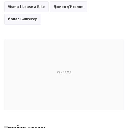
Visma | Lease a Bike
Джиро д’Италия
Йонас Вингегор
РЕКЛАМА