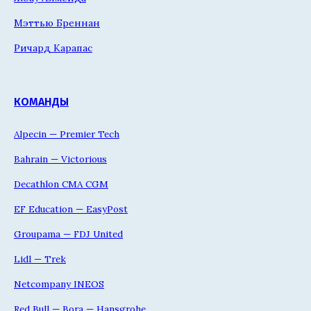
Мэттью Бреннан
Ричард Карапас
КОМАНДЫ
Alpecin — Premier Tech
Bahrain — Victorious
Decathlon CMA CGM
EF Education — EasyPost
Groupama — FDJ United
Lidl — Trek
Netcompany INEOS
Red Bull — Bora — Hansgrohe