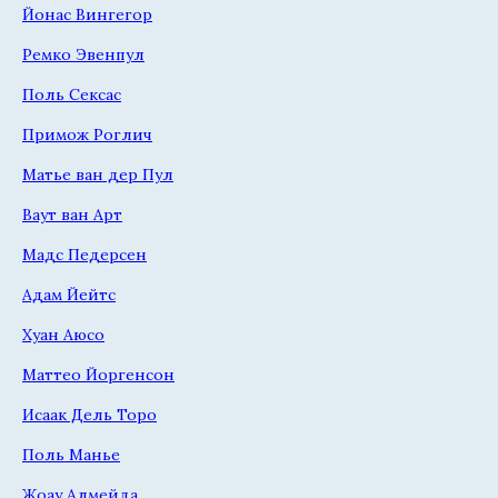
Йонас Вингегор
Ремко Эвенпул
Поль Сексас
Примож Роглич
Матье ван дер Пул
Ваут ван Арт
Мадс Педерсен
Адам Йейтс
Хуан Аюсо
Маттео Йоргенсон
Исаак Дель Торо
Поль Манье
Жоау Алмейда