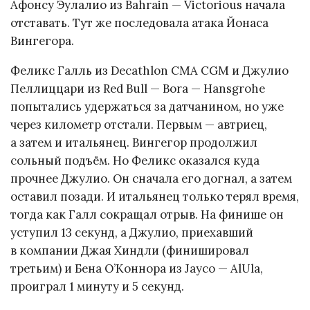
Афонсу Эулалио из Bahrain — Victorious начала
отставать. Тут же последовала атака Йонаса
Вингегора.
Феликс Галль из Decathlon CMA CGM и Джулио
Пеллиццари из Red Bull — Bora — Hansgrohe
попытались удержаться за датчанином, но уже
через километр отстали. Первым — автриец,
а затем и итальянец. Вингегор продолжил
сольный подъём. Но Феликс оказался куда
прочнее Джулио. Он сначала его догнал, а затем
оставил позади. И итальянец только терял время,
тогда как Галл сокращал отрыв. На финише он
уступил 13 секунд, а Джулио, приехавший
в компании Джая Хиндли (финишировал
третьим) и Бена О’Коннора из Jayco — AlUla,
проиграл 1 минуту и 5 секунд.