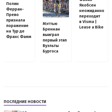
Полин
Якобсен
Ферран-
неожиданно
Прево
переходит
признала
в Visma |
Мэттью
поражение
Lease a Bike
Бреннан
на Тур де
выиграл
Франс Фамм
первый этап
Вуэльты
Бургоса
ПОСЛЕДНИЕ НОВОСТИ