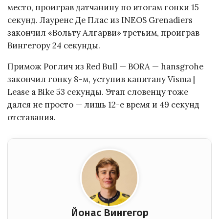
место, проиграв датчанину по итогам гонки 15
секунд. Лауренс Де Плас из INEOS Grenadiers
закончил «Вольту Алгарви» третьим, проиграв
Вингегору 24 секунды.
Примож Роглич из Red Bull — BORA — hansgrohe
закончил гонку 8-м, уступив капитану Visma |
Lease a Bike 53 секунды. Этап словенцу тоже
дался не просто — лишь 12-е время и 49 секунд
отставания.
Йонас Вингегор