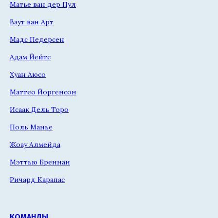
Матье ван дер Пул
Ваут ван Арт
Мадс Педерсен
Адам Йейтс
Хуан Аюсо
Маттео Йоргенсон
Исаак Дель Торо
Поль Манье
Жоау Алмейда
Мэттью Бреннан
Ричард Карапас
КОМАНДЫ