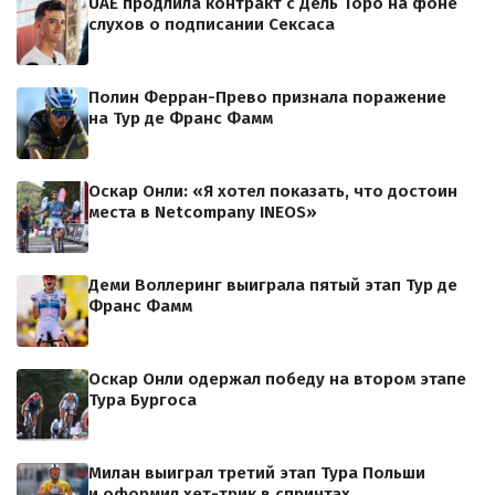
UAE продлила контракт с Дель Торо на фоне
слухов о подписании Сексаса
Полин Ферран-Прево признала поражение
на Тур де Франс Фамм
Оскар Онли: «Я хотел показать, что достоин
места в Netcompany INEOS»
Деми Воллеринг выиграла пятый этап Тур де
Франс Фамм
Оскар Онли одержал победу на втором этапе
Тура Бургоса
Милан выиграл третий этап Тура Польши
и оформил хет-трик в спринтах