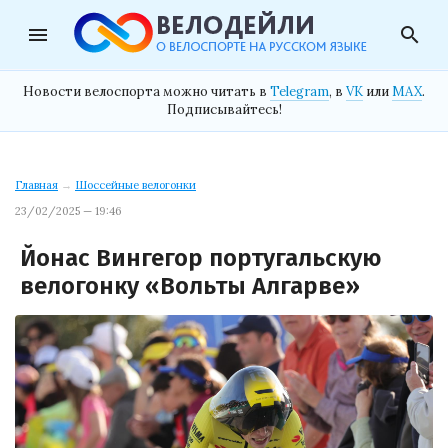
menu
search
Новости велоспорта можно читать в
Telegram
, в
VK
или
MAX
.
Подписывайтесь!
Главная
→
Шоссейные велогонки
23/02/2025 — 19:46
Йонас Вингегор португальскую
велогонку «Вольты Алгарве»