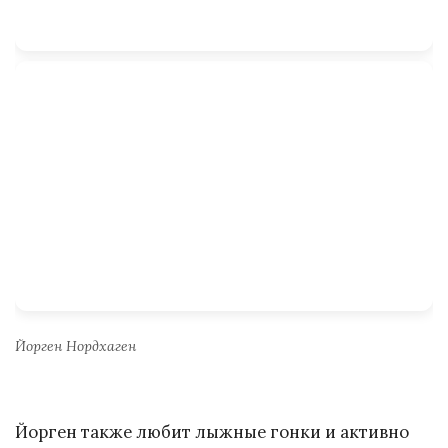
Йорген Нордхаген
Йорген также любит лыжные гонки и активно