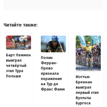
Читайте также:
Барт Леммен
Полин
выиграл
Ферран-
четвёртый
Прево
этап Тура
признала
Польши
Мэттью
поражение
Бреннан
на Тур де
выиграл
Франс Фамм
первый этап
Вуэльты
Бургоса