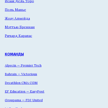
Исаак Дель Торо
Поль Манье
Жоау Алмейда
Мэттью Бреннан
Ричард Карапас
КОМАНДЫ
Alpecin — Premier Tech
Bahrain — Victorious
Decathlon CMA CGM
EF Education — EasyPost
Groupama — FDJ United