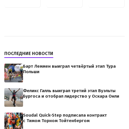
ПОСЛЕДНИЕ НОВОСТИ
Барт Леммен выиграл четвёртый этап Тура
Польши
Феликс Галль выиграл третий этап Вуэльты
Бургоса и отобрал лидерство у Оскара Онли
Soudal Quick-Step подписала контракт
с Тимом Торном Тойтенбергом