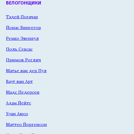
ВЕЛОГОНЩИКИ
Тадей Погачар
Йонас Вингегор
Ремко Эвенпул
Поль Сексас
Примож Роглич
Матье ван дер Пул
Ваут ван Арт
Мадс Педерсен
Адам Йейтс
Хуан Аюсо
Маттео Йоргенсон