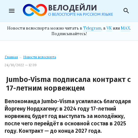
menu
search
Новости велоспорта можно читать в
Telegram
, в
VK
или
MAX
.
Подписывайтесь!
Главная
→
Новости велоспорта
24/10/2022 — 12:39
Jumbo-Visma подписала контракт с
17-летним норвежцем
Велокоманда Jumbo-Visma усилилась благодаря
Йоргену Нордхагену: в 2024 году 17-летний
норвежец будет год выступать за молодёжку,
после чего перейдёт в основной состав в 2025
году. Контракт — до конца 2027 года.