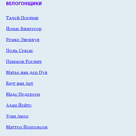
ВЕЛОГОНЩИКИ
Тадей Погачар
Йонас Вингегор
Ремко Эвенпул
Поль Сексас
Примож Роглич
Матье ван дер Пул
Ваут ван Арт
Мадс Педерсен
Адам Йейтс
Хуан Аюсо
Маттео Йоргенсон