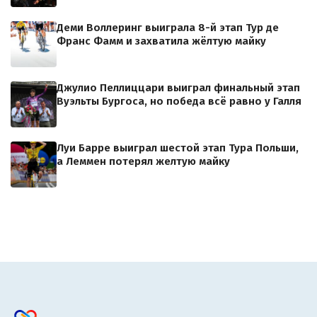
Деми Воллеринг выиграла 8-й этап Тур де
Франс Фамм и захватила жёлтую майку
Джулио Пеллиццари выиграл финальный этап
Вуэльты Бургоса, но победа всё равно у Галля
Луи Барре выиграл шестой этап Тура Польши,
а Леммен потерял желтую майку