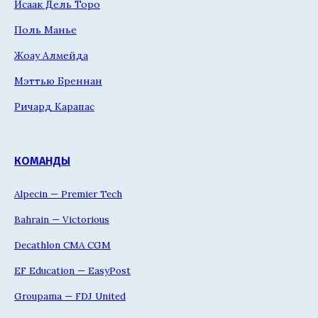
Исаак Дель Торо
Поль Манье
Жоау Алмейда
Мэттью Бреннан
Ричард Карапас
КОМАНДЫ
Alpecin — Premier Tech
Bahrain — Victorious
Decathlon CMA CGM
EF Education — EasyPost
Groupama — FDJ United