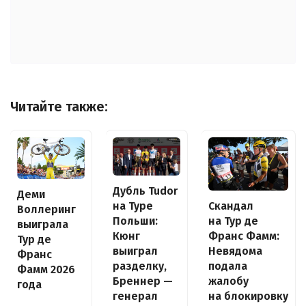
Читайте также:
Дубль Tudor
Деми
на Туре
Скандал
Воллеринг
Польши:
на Тур де
выиграла
Кюнг
Франс Фамм:
Тур де
выиграл
Невядома
Франс
разделку,
подала
Фамм 2026
Бреннер —
жалобу
года
генерал
на блокировку