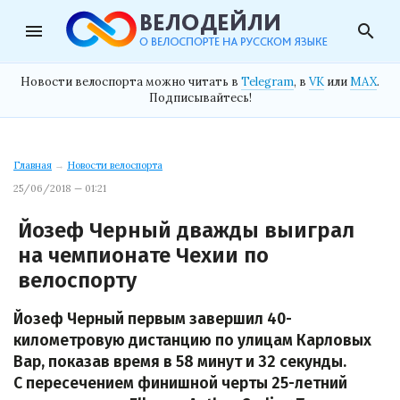
menu
search
Новости велоспорта можно читать в
Telegram
, в
VK
или
MAX
.
Подписывайтесь!
Главная
→
Новости велоспорта
25/06/2018 — 01:21
Йозеф Черный дважды выиграл
на чемпионате Чехии по
велоспорту
Йозеф Черный первым завершил 40-
километровую дистанцию по улицам Карловых
Вар, показав время в 58 минут и 32 секунды.
С пересечением финишной черты 25-летний