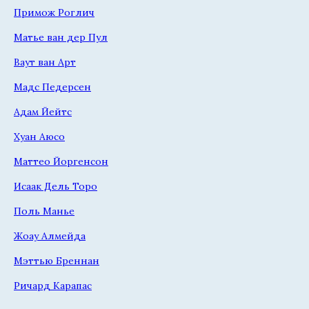
Примож Роглич
Матье ван дер Пул
Ваут ван Арт
Мадс Педерсен
Адам Йейтс
Хуан Аюсо
Маттео Йоргенсон
Исаак Дель Торо
Поль Манье
Жоау Алмейда
Мэттью Бреннан
Ричард Карапас