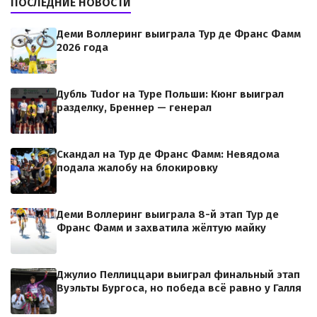
ПОСЛЕДНИЕ НОВОСТИ
Деми Воллеринг выиграла Тур де Франс Фамм
2026 года
Дубль Tudor на Туре Польши: Кюнг выиграл
разделку, Бреннер — генерал
Скандал на Тур де Франс Фамм: Невядома
подала жалобу на блокировку
Деми Воллеринг выиграла 8-й этап Тур де
Франс Фамм и захватила жёлтую майку
Джулио Пеллиццари выиграл финальный этап
Вуэльты Бургоса, но победа всё равно у Галля