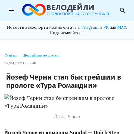
menu
search
Новости велоспорта можно читать в
Telegram
, в
VK
или
MAX
.
Подписывайтесь!
Главная
→
Шоссейные велогонки
25/04/2023 — 17:48
Йозеф Черни стал быстрейшим в
прологе «Тура Романдии»
Йозеф Черни
Йозеф Черни из команды Soudal — Quick Step