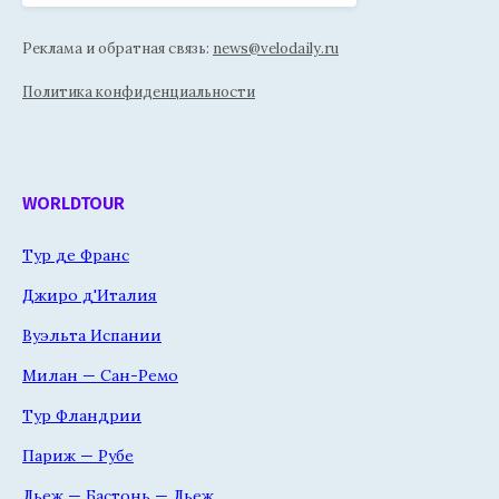
Реклама и обратная связь:
news@velodaily.ru
Политика конфиденциальности
WORLDTOUR
Тур де Франс
Джиро д'Италия
Вуэльта Испании
Милан — Сан-Ремо
Тур Фландрии
Париж — Рубе
Льеж — Бастонь — Льеж