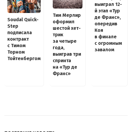
выиграл 12-
й этап «Тур
Тим Мерлир
де Франс»,
Soudal Quick-
оформил
опередив
Step
шестой хет-
Коя
подписала
трик
в финале
контракт
за четыре
с огромным
с Тимом
года,
завалом
Торном
выиграв три
Тойтенбергом
спринта
на «Тур де
Франс»