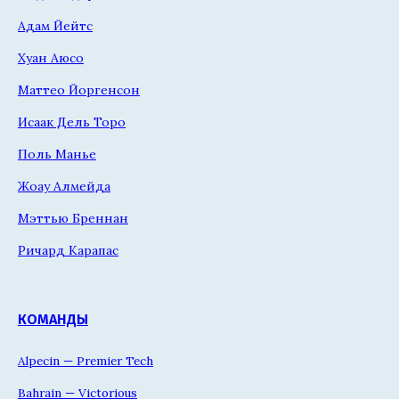
Адам Йейтс
Хуан Аюсо
Маттео Йоргенсон
Исаак Дель Торо
Поль Манье
Жоау Алмейда
Мэттью Бреннан
Ричард Карапас
КОМАНДЫ
Alpecin — Premier Tech
Bahrain — Victorious