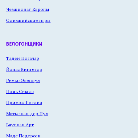
Чемпионат Европы
Олимпийские игры
ВЕЛОГОНЩИКИ
Тадей Погачар
Йонас Вингегор
Ремко Эвенпул
Поль Сексас
Примож Роглич
Матье ван дер Пул
Ваут ван Арт
Мадс Педерсен