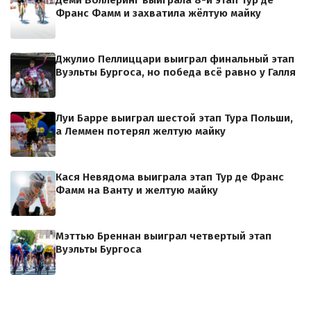
Деми Воллеринг выиграла 8-й этап Тур де
Франс Фамм и захватила жёлтую майку
Джулио Пеллиццари выиграл финальный этап
Вуэльты Бургоса, но победа всё равно у Галля
Луи Барре выиграл шестой этап Тура Польши,
а Леммен потерял желтую майку
Кася Невядома выиграла этап Тур де Франс
Фамм на Ванту и желтую майку
Мэттью Бреннан выиграл четвертый этап
Вуэльты Бургоса