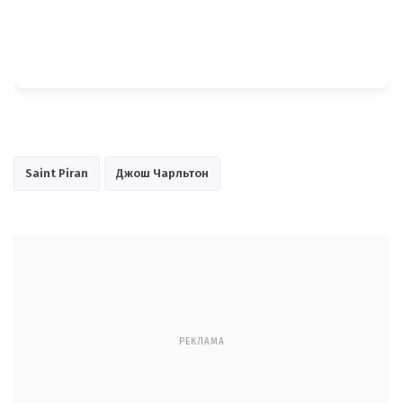
Saint Piran
Джош Чарльтон
РЕКЛАМА