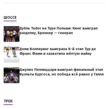
ШОССЕ
Дубль Tudor на Туре Польши: Кюнг выиграл
разделку, Бреннер — генерал
Деми Воллеринг выиграла 8-й этап Тур де
Франс Фамм и захватила жёлтую майку
Джулио Пеллиццари выиграл финальный этап
Вуэльты Бургоса, но победа всё равно у Галля
ТРЕК