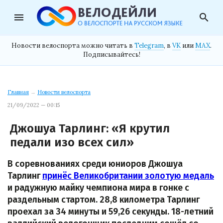
menu
search
Новости велоспорта можно читать в
Telegram
, в
VK
или
MAX
.
Подписывайтесь!
Главная
→
Новости велоспорта
21/09/2022 — 00:15
Джошуа Тарлинг: «Я крутил
педали изо всех сил»
В соревнованиях среди юниоров Джошуа
Тарлинг
принёс Великобритании золотую медаль
и радужную майку чемпиона мира в гонке с
раздельным стартом. 28,8 километра Тарлинг
проехал за 34 минуты и 59,26 секунды. 18-летний