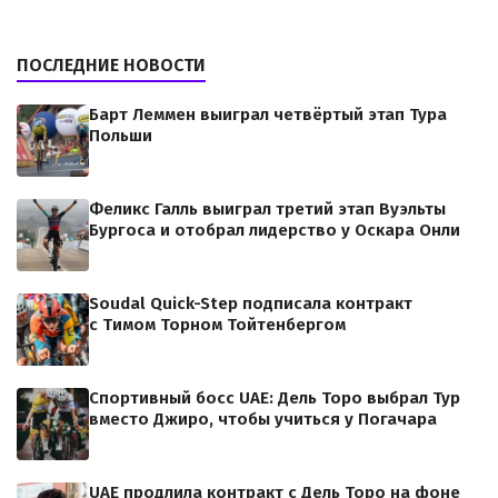
ПОСЛЕДНИЕ НОВОСТИ
Барт Леммен выиграл четвёртый этап Тура
Польши
Феликс Галль выиграл третий этап Вуэльты
Бургоса и отобрал лидерство у Оскара Онли
Soudal Quick-Step подписала контракт
с Тимом Торном Тойтенбергом
Спортивный босс UAE: Дель Торо выбрал Тур
вместо Джиро, чтобы учиться у Погачара
UAE продлила контракт с Дель Торо на фоне