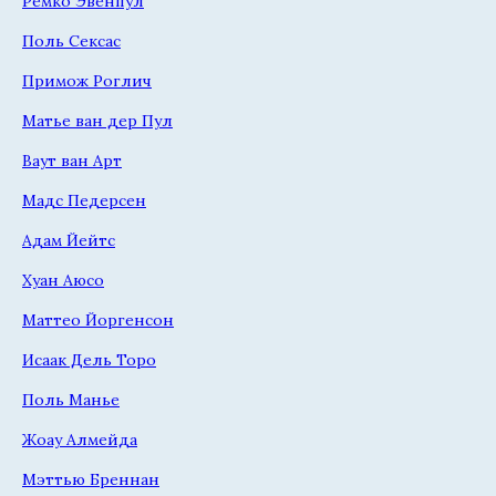
Ремко Эвенпул
Поль Сексас
Примож Роглич
Матье ван дер Пул
Ваут ван Арт
Мадс Педерсен
Адам Йейтс
Хуан Аюсо
Маттео Йоргенсон
Исаак Дель Торо
Поль Манье
Жоау Алмейда
Мэттью Бреннан