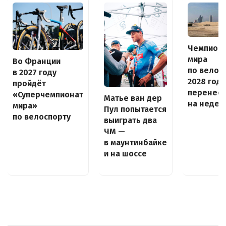
Чемпион
мира
Во Франции
по велос
в 2027 году
2028 года
пройдёт
перенес
«Суперчемпионат
Матье ван дер
на неде
мира»
Пул попытается
по велоспорту
выиграть два
ЧМ —
в маунтинбайке
и на шоссе