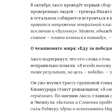
В октябре Аюсо проведёт первый сбор 
проверенных людей — тренера Иньиго
в остальном собирается встроиться в 
нравится напряжение генеральной класс
исключаю и «Вуэльту». Может, однажды 
главное — плавно влиться в команду
», —
О чемпионате мира: «Еду за победой
Аюсо подчеркнул, что его слова о том, 
неправильно поняли. «
Я всегда выхож
тоже результат, но цель — победа
», — 
Он уже изучил трассу групповой гонки
Кимихурара станут решающими: «
Я ож
серьёзные
». По мнению Аюсо, главная 
и Эвенпула: «
Бельгии и Словении придё
силы Роджеру Адриа и использовать Мар