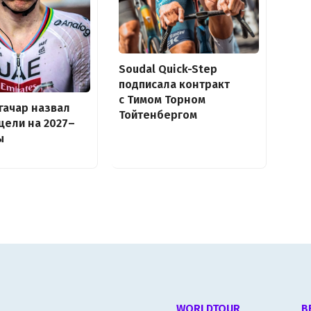
Soudal Quick-Step
подписала контракт
с Тимом Торном
гачар назвал
Тойтенбергом
цели на 2027–
ы
WORLDTOUR
В