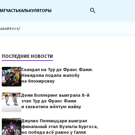
search
МАТЧАСТЬ
КАЛЬКУЛЯТОРЫ
ывайтесь!
ПОСЛЕДНИЕ НОВОСТИ
Скандал на Тур де Франс Фамм:
Невядома подала жалобу
на блокировку
Деми Воллеринг выиграла 8-й
этап Тур де Франс Фамм
и захватила жёлтую майку
Джулио Пеллиццари выиграл
финальный этап Вуэльты Бургоса,
но победа всё равно у Галля