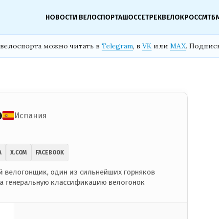
НОВОСТИ ВЕЛОСПОРТА
ШОССЕ
ТРЕК
ВЕЛОКРОСС
МТБ
велоспорта можно читать в
Telegram
, в
VK
или
MAX
. Подпис
о
Испания
A
X.COM
FACEBOOK
 велогонщик, один из сильнейших горняков
на генеральную классификацию велогонок