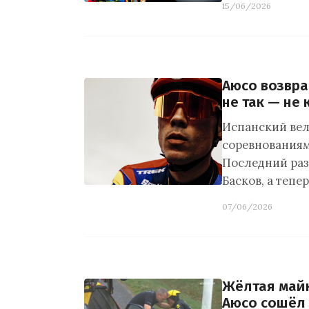
15/06/2026
Аюсо возвра
не так — не 
Испанский вел
соревнованиям
Последний раз
Басков, а тепе
07/06/2026
Жёлтая май
Аюсо сошёл 