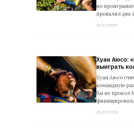
но проигрывает
провалил два э
21/07/2026
Хуан Аюсо: 
выиграть к
Хуан Аюсо счит
командную раз
бы не прокол 
финишировал
05/07/2026