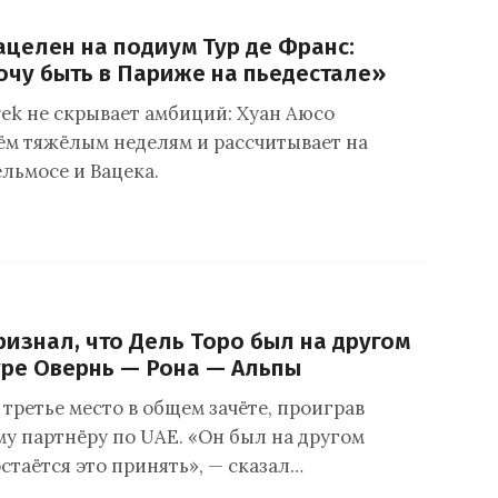
ацелен на подиум Тур де Франс:
очу быть в Париже на пьедестале»
rek не скрывает амбиций: Хуан Аюсо
рём тяжёлым неделям и рассчитывает на
льмосе и Вацека.
ризнал, что Дель Торо был на другом
уре Овернь — Рона — Альпы
третье место в общем зачёте, проиграв
у партнёру по UAE. «Он был на другом
остаётся это принять», — сказал…