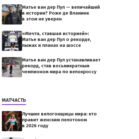
Матье ван дер Пул — величайший
в истории? Роже де Вламинк
в этом не уверен
«Мечта, ставшая историей»:
Матье ван дер Пул о рекорде,
лыжах и планах на шоссе
Матье ван дер Пул устанавливает
рекорд, став восьмикратным
чемпионом мира по велокроссу
МАТЧАСТЬ
Лучшие велогонщицы мира: кто
правит женским пелотоном
в 2026 году