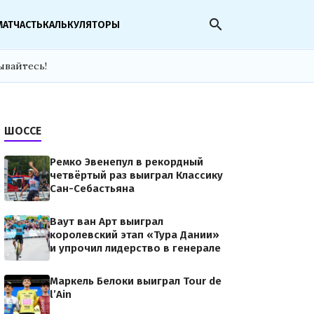
search
МАТЧАСТЬ
КАЛЬКУЛЯТОРЫ
ывайтесь!
ШОССЕ
Ремко Эвенепул в рекордный
четвёртый раз выиграл Классику
Сан-Себастьяна
Ваут ван Арт выиграл
королевский этап «Тура Дании»
и упрочил лидерство в генерале
Маркель Белоки выиграл Tour de
l’Ain