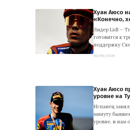
Хуан Аюсо н
«Конечно, х
Лидер Lidl — T
готовится к т
поддержку Ске
30/06/2026
Хуан Аюсо п
уровне на Т
Испанец занял 
минуту бывшем
уровне, и нам 