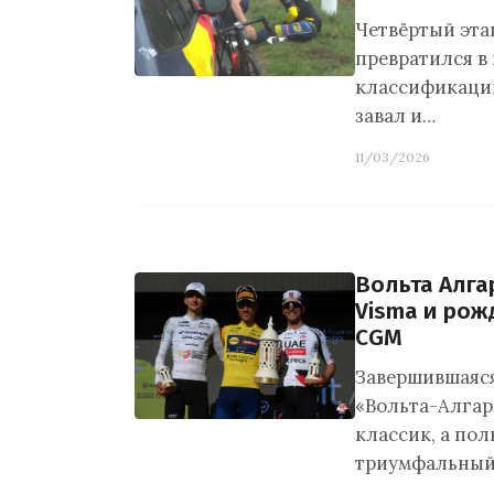
Четвёртый эта
превратился в
классификации.
завал и…
11/03/2026
Вольта Алга
Visma и рож
CGM
Завершившаяся
«Вольта-Алгар
классик, а по
триумфальный 