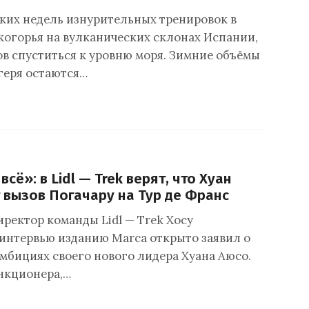
ких недель изнурительных тренировок в
когорья на вулканических склонах Испании,
ов спуститься к уровню моря. Зимние объёмы
геря остаются…
всё»: в Lidl — Trek верят, что Хуан
 вызов Погачару на Тур де Франс
ректор команды Lidl — Trek Хосу
 интервью изданию Marca открыто заявил о
мбициях своего нового лидера Хуана Аюсо.
нкционера,…