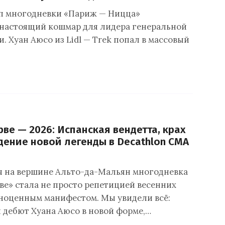
п многодневки «Париж — Ницца»
 настоящий кошмар для лидера генеральной
 Хуан Аюсо из Lidl — Trek попал в массовый
рве — 2026: Испанская вендетта, крах
дение новой легенды в Decathlon CMA
 на вершине Альто-да-Мальян многодневка
ве» стала не просто репетицией весенних
лноценным манифестом. Мы увидели всё:
дебют Хуана Аюсо в новой форме,…