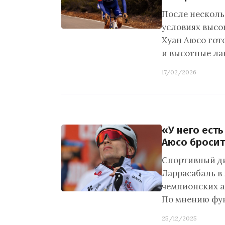
После несколь
условиях высо
Хуан Аюсо гот
и высотные ла
17/02/2026
«У него есть 
Аюсо бросит
Спортивный ди
Ларрасабаль в
чемпионских а
По мнению фу
25/12/2025