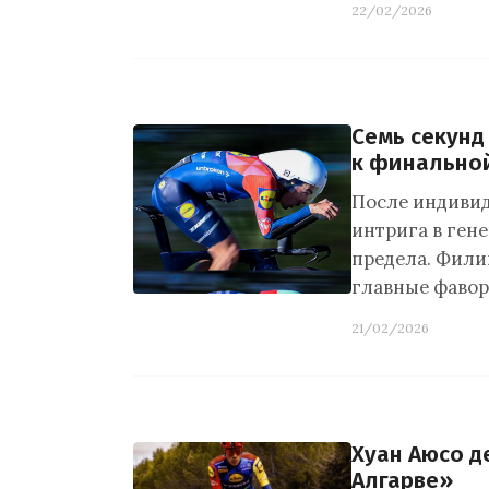
22/02/2026
Семь секунд
к финальной
После индивид
интрига в ген
предела. Филип
главные фаво
21/02/2026
Хуан Аюсо де
Алгарве»