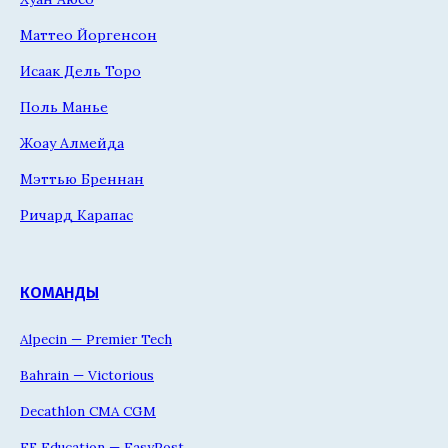
Маттео Йоргенсон
Исаак Дель Торо
Поль Манье
Жоау Алмейда
Мэттью Бреннан
Ричард Карапас
КОМАНДЫ
Alpecin — Premier Tech
Bahrain — Victorious
Decathlon CMA CGM
EF Education — EasyPost