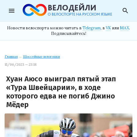
menu
search
Новости велоспорта можно читать в
Telegram
, в
VK
или
MAX
.
Подписывайтесь!
Главная
→
Шоссейные велогонки
15/06/2023 — 23:18
Хуан Аюсо выиграл пятый этап
«Тура Швейцарии», в ходе
которого едва не погиб Джино
Мёдер