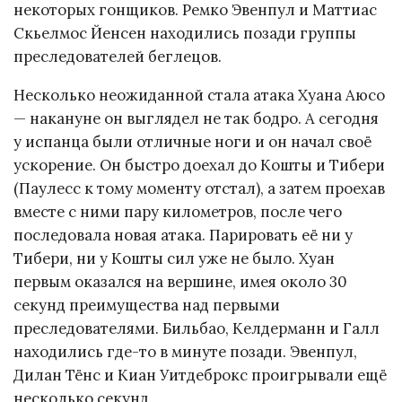
некоторых гонщиков. Ремко Эвенпул и Маттиас
Скьелмос Йенсен находились позади группы
преследователей беглецов.
Несколько неожиданной стала атака Хуана Аюсо
— накануне он выглядел не так бодро. А сегодня
у испанца были отличные ноги и он начал своё
ускорение. Он быстро доехал до Кошты и Тибери
(Паулесс к тому моменту отстал), а затем проехав
вместе с ними пару километров, после чего
последовала новая атака. Парировать её ни у
Тибери, ни у Кошты сил уже не было. Хуан
первым оказался на вершине, имея около 30
секунд преимущества над первыми
преследователями. Бильбао, Келдерманн и Галл
находились где-то в минуте позади. Эвенпул,
Дилан Тёнс и Киан Уитдеброкс проигрывали ещё
несколько секунд.