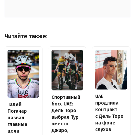
Читайте также:
UAE
Спортивный
продлила
босс UAE:
Тадей
контракт
Дель Торо
Погачар
с Дель Торо
выбрал Тур
назвал
на фоне
вместо
главные
слухов
Джиро,
цели