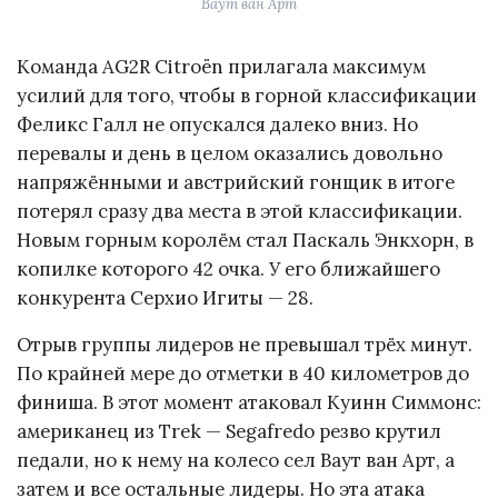
Ваут ван Арт
Команда AG2R Citroën прилагала максимум
усилий для того, чтобы в горной классификации
Феликс Галл не опускался далеко вниз. Но
перевалы и день в целом оказались довольно
напряжёнными и австрийский гонщик в итоге
потерял сразу два места в этой классификации.
Новым горным королём стал Паскаль Энкхорн, в
копилке которого 42 очка. У его ближайшего
конкурента Серхио Игиты — 28.
Отрыв группы лидеров не превышал трёх минут.
По крайней мере до отметки в 40 километров до
финиша. В этот момент атаковал Куинн Симмонс:
американец из Trek — Segafredo резво крутил
педали, но к нему на колесо сел Ваут ван Арт, а
затем и все остальные лидеры. Но эта атака