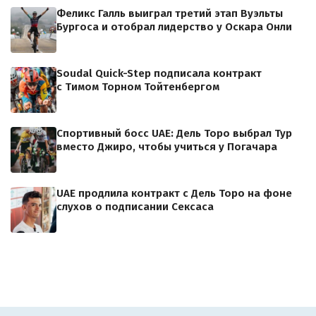
Феликс Галль выиграл третий этап Вуэльты
Бургоса и отобрал лидерство у Оскара Онли
Soudal Quick-Step подписала контракт
с Тимом Торном Тойтенбергом
Спортивный босс UAE: Дель Торо выбрал Тур
вместо Джиро, чтобы учиться у Погачара
UAE продлила контракт с Дель Торо на фоне
слухов о подписании Сексаса