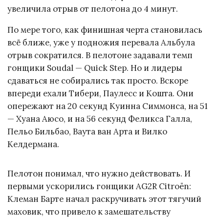
увеличила отрыв от пелотона до 4 минут.
По мере того, как финишная черта становилась
всё ближе, уже у подножия перевала Альбула
отрыв сократился. В пелотоне задавали темп
гонщики Soudal — Quick Step. Но и лидеры
сдаваться не собирались так просто. Вскоре
впереди ехали Тибери, Паулесс и Кошта. Они
опережают на 20 секунд Куинна Симмонса, на 51
— Хуана Аюсо, и на 56 секунд Феликса Галла,
Пельо Бильбао, Ваута ван Арта и Вилко
Келдермана.
Пелотон понимал, что нужно действовать. И
первыми ускорились гонщики AG2R Citroën:
Клеман Барте начал раскручивать этот тягучий
маховик, что привело к замешательству