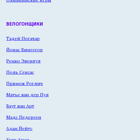
ВЕЛОГОНЩИКИ
Тадей Погачар
Йонас Вингегор
Ремко Эвенпул
Поль Сексас
Примож Роглич
Матье ван дер Пул
Ваут ван Арт
Мадс Педерсен
Адам Йейтс
Хуан Аюсо