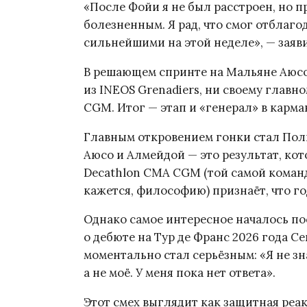
«После Фойи я не был расстроен, но
болезненным. Я рад, что смог отблаго
сильнейшими на этой неделе», — заяв
В решающем спринте на Мальяне Аюсо
из INEOS Grenadiers, ни своему главн
CGM. Итог — этап и «генерал» в карма
Главным откровением гонки стал Поль
Аюсо и Алмейдой — это результат, кот
Decathlon CMA CGM (той самой команды
кажется, философию) признаёт, что го
Однако самое интересное началось п
о дебюте на Тур де Франс 2026 года Се
моментально стал серьёзным: «Я не зн
а не моё. У меня пока нет ответа».
Этот смех выглядит как защитная реак