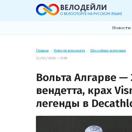
Новости 
Главная
→
Новости велоспорта
→
Шоссейные велогонки
22/02/2026 — 21:56
Вольта Алгарве — 
вендетта, крах Vi
легенды в Decath