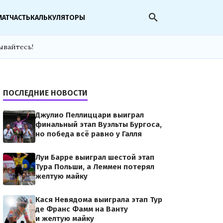
search
МАТЧАСТЬ
КАЛЬКУЛЯТОРЫ
ывайтесь!
ПОСЛЕДНИЕ НОВОСТИ
Джулио Пеллиццари выиграл
финальный этап Вуэльты Бургоса,
но победа всё равно у Галля
Луи Барре выиграл шестой этап
Тура Польши, а Леммен потерял
желтую майку
Кася Невядома выиграла этап Тур
де Франс Фамм на Ванту
и желтую майку