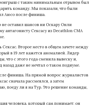
 проигрыш с таким минимальным отрывом был
дарить команду. Мы показали, что были
ил Аюсо после финиша.
 не оставил шансов ни Оскару Онли
ому антагонисту Сексасу из Decathlon CMA
не.
 Сексас. Второе место в общем зачете между
орый в 19 лет кажется аномалией. Лидер
, что с этого года сменила вывеску и,
д назад даже не мечтал о таком подиуме.
осле финиша. На прямой вопрос журналистов
ксас сначала рассмеялся, а затем
аю, поеду ли я на Тур. Это решение команды,
ция человека, который сам понимает: он