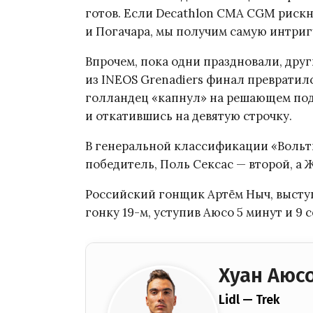
готов. Если Decathlon CMA CGM рискн
и Погачара, мы получим самую интр
Впрочем, пока одни праздновали, дру
из INEOS Grenadiers финал превратилс
голландец «капнул» на решающем под
и откатившись на девятую строчку.
В генеральной классификации «Вольт
победитель, Поль Сексас — второй, а 
Российский гонщик Артём Ныч, выступ
гонку 19-м, уступив Аюсо 5 минут и 9 с
Хуан Аюс
Lidl — Trek