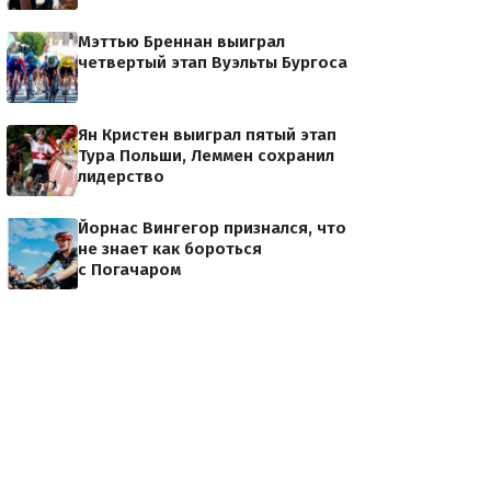
Мэттью Бреннан выиграл
четвертый этап Вуэльты Бургоса
Ян Кристен выиграл пятый этап
Тура Польши, Леммен сохранил
лидерство
Йорнас Вингегор признался, что
не знает как бороться
с Погачаром