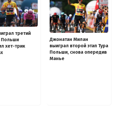
играл третий
Джонатан Милан
а Польши
выиграл второй этап Тура
л хет-трик
Польши, снова опередив
ах
Манье