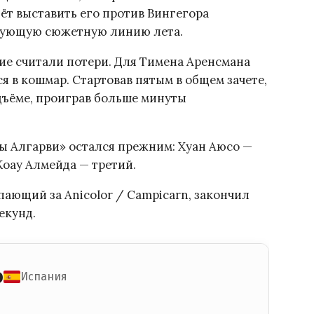
ёт выставить его против Вингегора
игующую сюжетную линию лета.
гие считали потери. Для Тимена Аренсмана
я в кошмар. Стартовав пятым в общем зачете,
ъёме, проиграв больше минуты
ы Алгарви» остался прежним: Хуан Аюсо —
Жоау Алмейда — третий.
ающий за Anicolor / Campicarn, закончил
екунд.
о
Испания