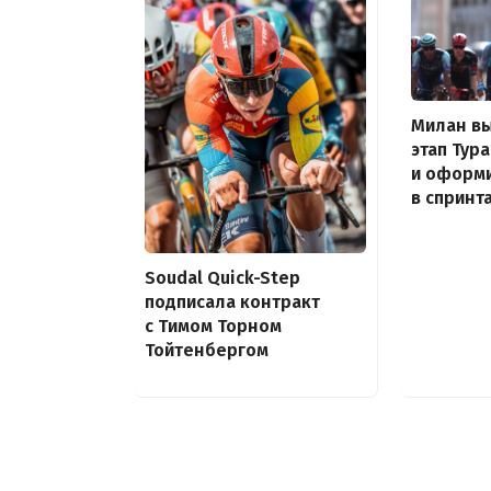
Милан вы
этап Тур
и оформи
в спринт
Soudal Quick-Step
подписала контракт
с Тимом Торном
Тойтенбергом