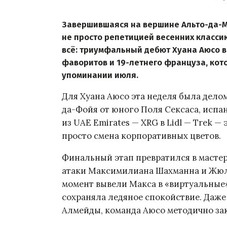
Завершившаяся на вершине Альто-да-М
не просто репетицией весенних класси
всё: триумфальный дебют Хуана Аюсо в
фаворитов и 19-летнего француза, кот
упоминании июля.
Для Хуана Аюсо эта неделя была дело
да-Фойя от юного Поля Сексаса, испан
из UAE Emirates — XRG в Lidl — Trek —
просто смена корпоративных цветов.
Финальный этап превратился в мастер
атаки Максимилиана Шахманна и Жюл
момент вывели Макса в «виртуальные» 
сохраняла ледяное спокойствие. Даже 
Алмейды, команда Аюсо методично за