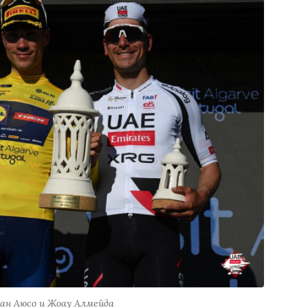
уан Аюсо и Жоау Алмейда