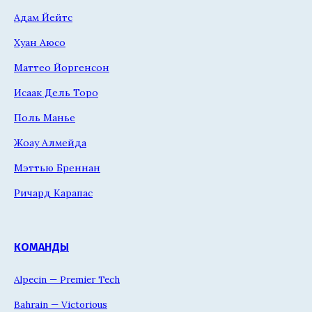
Адам Йейтс
Хуан Аюсо
Маттео Йоргенсон
Исаак Дель Торо
Поль Манье
Жоау Алмейда
Мэттью Бреннан
Ричард Карапас
КОМАНДЫ
Alpecin — Premier Tech
Bahrain — Victorious