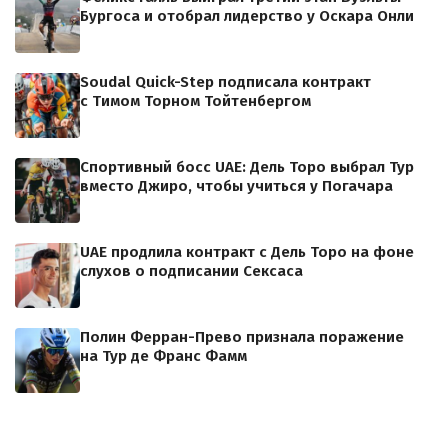
Бургоса и отобрал лидерство у Оскара Онли
Soudal Quick-Step подписала контракт
с Тимом Торном Тойтенбергом
Спортивный босс UAE: Дель Торо выбрал Тур
вместо Джиро, чтобы учиться у Погачара
UAE продлила контракт с Дель Торо на фоне
слухов о подписании Сексаса
Полин Ферран-Прево признала поражение
на Тур де Франс Фамм