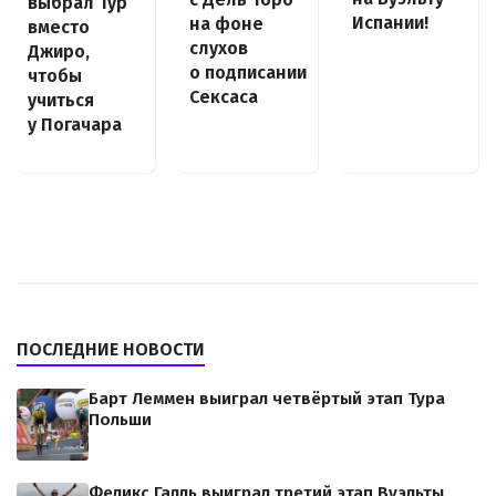
выбрал Тур
Испании!
на фоне
вместо
слухов
Джиро,
о подписании
чтобы
Сексаса
учиться
у Погачара
ПОСЛЕДНИЕ НОВОСТИ
Барт Леммен выиграл четвёртый этап Тура
Польши
Феликс Галль выиграл третий этап Вуэльты