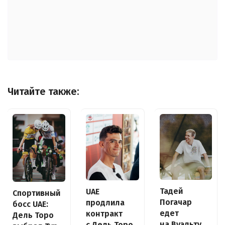
Читайте также:
Тадей
UAE
Спортивный
Погачар
продлила
босс UAE:
едет
контракт
Дель Торо
на Вуэльту
с Дель Торо