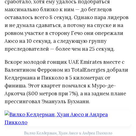
сработало, хотя ему удалось подобраться
максимально близко к ним — до беглецов
оставалось всего 8 секунд. Однако пара лидеров
и не думала сдаваться, а потому на спуске и на
ровном участке в сторону Гечо они опережали
Аюсо на 10 секунд, а следующую группу
преследователей — более чем на 25 секунд.
Вскоре молодой гонщик UAE Emirates вместе с
Валентином Ферроном из TotalEnergies добрали
Келдермана и Пикколо в 5 километрах от
финиша. Этот квартет помчался к Муро-де-
Аркотча (800 метров при 7%), а на заднем плане
прессинговал Эмануэль Бухманн.
Вилко Келдерман, Хуан Аюсо и Андреа Пикколо