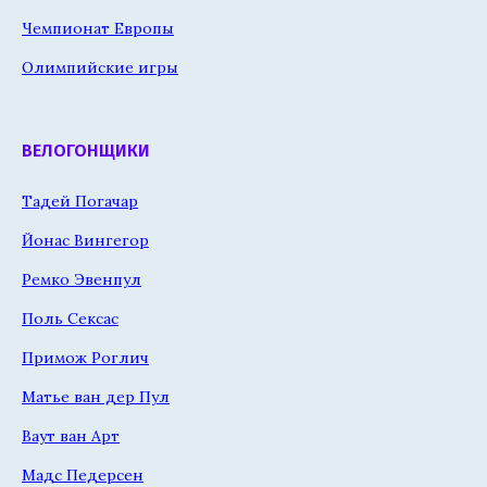
Чемпионат Европы
Олимпийские игры
ВЕЛОГОНЩИКИ
Тадей Погачар
Йонас Вингегор
Ремко Эвенпул
Поль Сексас
Примож Роглич
Матье ван дер Пул
Ваут ван Арт
Мадс Педерсен