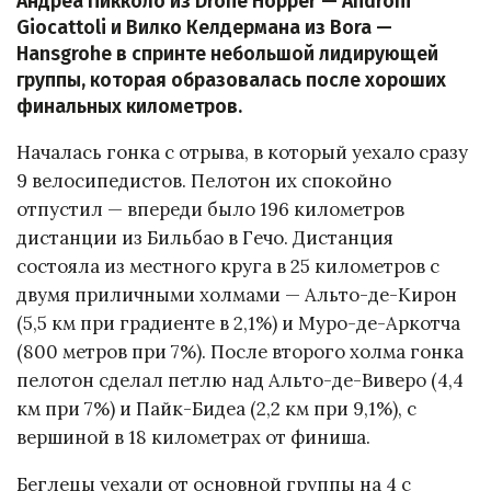
Андреа Пикколо из Drone Hopper — Androni
Giocattoli и Вилко Келдермана из Bora —
Hansgrohe в спринте небольшой лидирующей
группы, которая образовалась после хороших
финальных километров.
Началась гонка с отрыва, в который уехало сразу
9 велосипедистов. Пелотон их спокойно
отпустил — впереди было 196 километров
дистанции из Бильбао в Гечо. Дистанция
состояла из местного круга в 25 километров с
двумя приличными холмами — Альто-де-Кирон
(5,5 км при градиенте в 2,1%) и Муро-де-Аркотча
(800 метров при 7%). После второго холма гонка
пелотон сделал петлю над Альто-де-Виверо (4,4
км при 7%) и Пайк-Бидеа (2,2 км при 9,1%), с
вершиной в 18 километрах от финиша.
Беглецы уехали от основной группы на 4 с