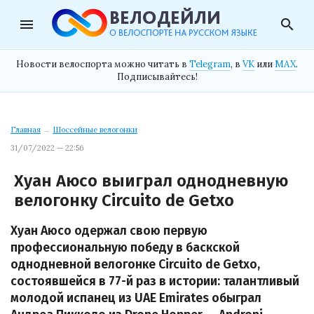
menu
search
Новости велоспорта можно читать в
Telegram
, в
VK
или
MAX
.
Подписывайтесь!
Главная
→
Шоссейные велогонки
31/07/2022 — 22:56
Хуан Аюсо выиграл однодневную
велогонку Circuito de Getxo
Хуан Аюсо одержал свою первую
профессиональную победу в баскской
однодневной велогонке Circuito de Getxo,
состоявшейся в 77-й раз в истории: талантливый
молодой испанец из UAE Emirates обыграл