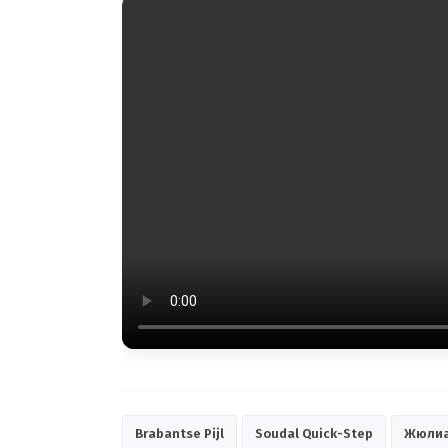
Brabantse Pijl
Soudal Quick-Step
Жюлиа