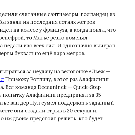
зделили считанные сантиметры: голландец из
 бы занял на последних сотнях метров
дел на колесе у француза, а когда понял, что
оснефрой, то Матье резко поменял
а педали изо всех сил. И однозначно выиграл
черты буквально ещё пара метров.
ыграться за неудачу на велогонке «Льеж —
ал
Приможу Рогличу, в этот раз Алафилипп
. Вся команда Deceuninck — Quick-Step
ну попытку Алафилипп предпринял за 35
атье ван дер Пул сумел поддержать заданный
сте они создали отрыв в 20 секунд и,
но им двоим предстоит решить, кто будет