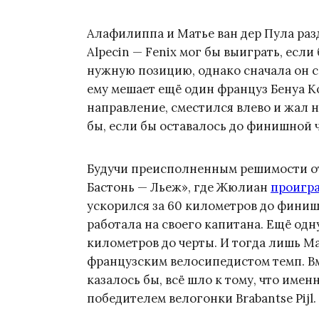
Алафилиппа и Матье ван дер Пула ра
Alpecin — Fenix мог бы выиграть, если
нужную позицию, однако сначала он си
ему мешает ещё один француз Бенуа К
направление, сместился влево и жал н
бы, если бы оставалось до финишной 
Будучи преисполненным решимости от
Бастонь — Льеж», где Жюлиан
проигр
ускорился за 60 километров до финиша
работала на своего капитана. Ещё од
километров до черты. И тогда лишь М
французским велосипедистом темп. Вме
казалось бы, всё шло к тому, что имен
победителем велогонки Brabantse Pijl.