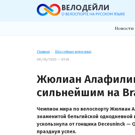
Новости 
Главная
→
Шоссейные велогонки
08/10/2020 — 03:10
Жюлиан Алафилип
сильнейшим на Bra
Чемпион мира по велоспорту Жюлиан А
знаменитой бельгийской однодневной ве
ускользнула от гонщика Deceuninck — Qu
празднуя успех.