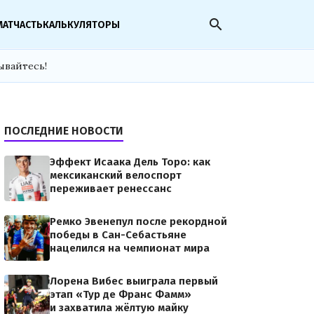
search
МАТЧАСТЬ
КАЛЬКУЛЯТОРЫ
ывайтесь!
ПОСЛЕДНИЕ НОВОСТИ
Эффект Исаака Дель Торо: как
мексиканский велоспорт
переживает ренессанс
Ремко Эвенепул после рекордной
победы в Сан-Себастьяне
нацелился на чемпионат мира
Лорена Вибес выиграла первый
этап «Тур де Франс Фамм»
и захватила жёлтую майку