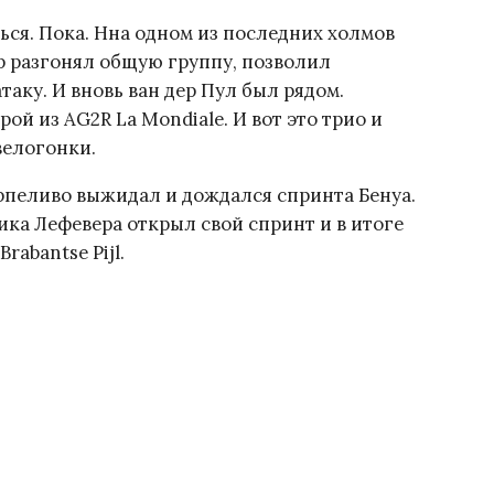
ься. Пока. Нна одном из последних холмов
р разгонял общую группу, позволил
таку. И вновь ван дер Пул был рядом.
ой из AG2R La Mondiale. И вот это трио и
велогонки.
рпеливо выжидал и дождался спринта Бенуа.
ка Лефевера открыл свой спринт и в итоге
rabantse Pijl.