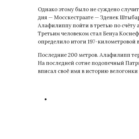
Однако этому было не суждено случит
дня — Мосскестраате — Зденек Штыба
Алафилиппу пойти в третью по счёту а
Третьим человеком стал Бенуа Коснефр
определило итоги 197-километровой 
Последние 200 метров. Алафилипп те
На последней сотне подопечный Патри
вписал своё имя в историю велогонки B