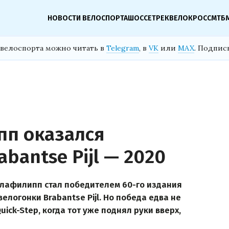
НОВОСТИ ВЕЛОСПОРТА
ШОССЕ
ТРЕК
ВЕЛОКРОСС
МТБ
велоспорта можно читать в
Telegram
, в
VK
или
MAX
. Подпис
п оказался
bantse Pijl — 2020
лафилипп стал победителем 60-го издания
логонки Brabantse Pijl. Но победа едва не
ick-Step, когда тот уже поднял руки вверх,