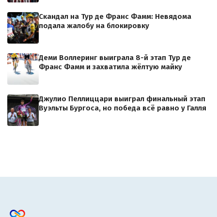
Скандал на Тур де Франс Фамм: Невядома
подала жалобу на блокировку
Деми Воллеринг выиграла 8-й этап Тур де
Франс Фамм и захватила жёлтую майку
Джулио Пеллиццари выиграл финальный этап
Вуэльты Бургоса, но победа всё равно у Галля