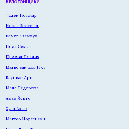
ВЕЛОГОНЩИКИ
Тадей Погачар
Йонас Вингегор
Ремко Эвенпул
Поль Сексас
Примож Роглич
Матье ван дер Пул
Ваут ван Арт
Мадс Педерсен
Адам Йейтс
Хуан Аюсо
Маттео Йоргенсон