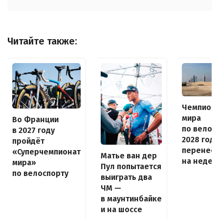
Читайте также:
Чемпион
мира
Во Франции
по велос
в 2027 году
2028 года
пройдёт
перенес
«Суперчемпионат
Матье ван дер
на неде
мира»
Пул попытается
по велоспорту
выиграть два
ЧМ —
в маунтинбайке
и на шоссе