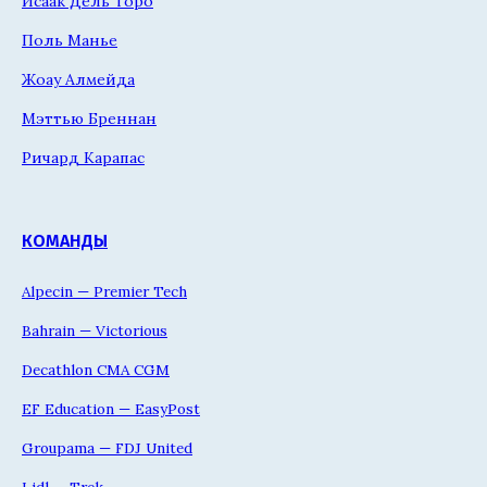
Исаак Дель Торо
Поль Манье
Жоау Алмейда
Мэттью Бреннан
Ричард Карапас
КОМАНДЫ
Alpecin — Premier Tech
Bahrain — Victorious
Decathlon CMA CGM
EF Education — EasyPost
Groupama — FDJ United