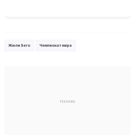
Жюли Бего
Чемпионат мира
РЕКЛАМА