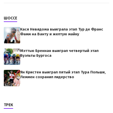
ШОССЕ
Кася Невядома выиграла этап Тур де Франс
Фамм на Ванту и желтую майку
Мэттью Бреннан выиграл четвертый этап
Вуэльты Бургоса
Ян Кристен выиграл пятый этап Тура Польши,
Леммен сохранил лидерство
ТРЕК