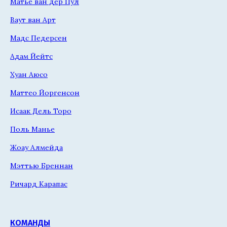
Матье ван дер Пул
Ваут ван Арт
Мадс Педерсен
Адам Йейтс
Хуан Аюсо
Маттео Йоргенсон
Исаак Дель Торо
Поль Манье
Жоау Алмейда
Мэттью Бреннан
Ричард Карапас
КОМАНДЫ