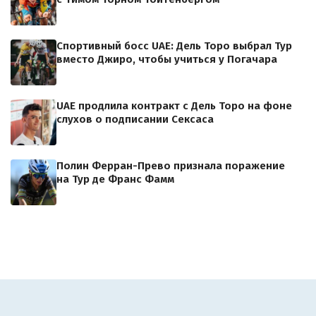
Спортивный босс UAE: Дель Торо выбрал Тур
вместо Джиро, чтобы учиться у Погачара
UAE продлила контракт с Дель Торо на фоне
слухов о подписании Сексаса
Полин Ферран-Прево признала поражение
на Тур де Франс Фамм