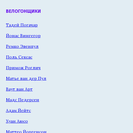
ВЕЛОГОНЩИКИ
Тадей Погачар
Йонас Вингегор
Ремко Эвенпул
Поль Сексас
Примож Роглич
Матье ван дер Пул
Ваут ван Арт
Мадс Педерсен
Адам Йейтс
Хуан Аюсо
Маттео Йоргенсон