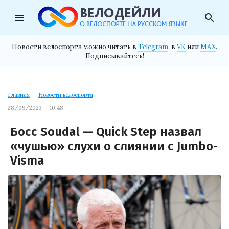
menu
search
Новости велоспорта можно читать в
Telegram
, в
VK
или
MAX
.
Подписывайтесь!
Главная
→
Новости велоспорта
28/09/2023 — 10:48
Босс Soudal — Quick Step назвал
«чушью» слухи о слиянии с Jumbo-
Visma