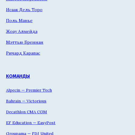
Исаак Дель Торо
Поль Манье
Жоау Алмейда
Мэттью Бреннан
Ричард Карапас
КОМАНДЫ
Alpecin — Premier Tech
Bahrain — Victorious
Decathlon CMA CGM
EF Education — EasyPost
Groupama — FDJ United