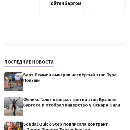
Тойтенбергом
ПОСЛЕДНИЕ НОВОСТИ
Барт Леммен выиграл четвёртый этап Тура
Польши
Феликс Галль выиграл третий этап Вуэльты
Бургоса и отобрал лидерство у Оскара Онли
Soudal Quick-Step подписала контракт
с Тимом Торном Тойтенбергом