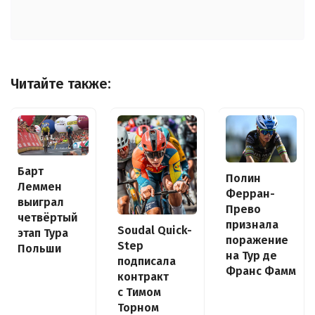
Читайте также:
Барт
Полин
Леммен
Ферран-
выиграл
Прево
четвёртый
признала
Soudal Quick-
этап Тура
поражение
Step
Польши
на Тур де
подписала
Франс Фамм
контракт
с Тимом
Торном