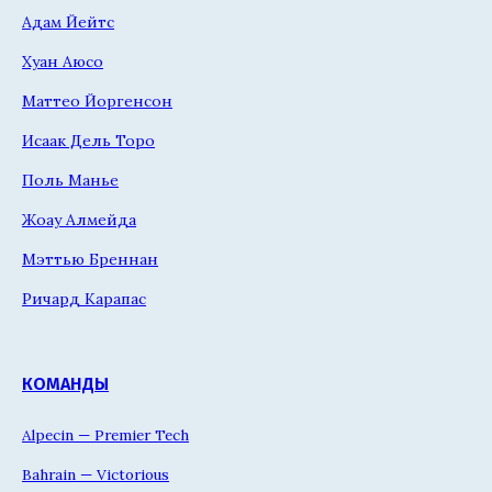
Адам Йейтс
Хуан Аюсо
Маттео Йоргенсон
Исаак Дель Торо
Поль Манье
Жоау Алмейда
Мэттью Бреннан
Ричард Карапас
КОМАНДЫ
Alpecin — Premier Tech
Bahrain — Victorious