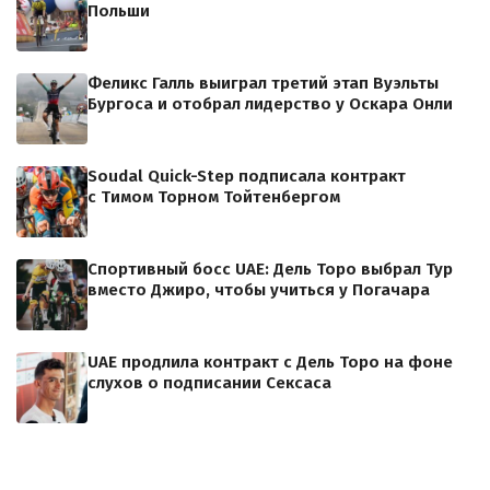
Польши
Феликс Галль выиграл третий этап Вуэльты
Бургоса и отобрал лидерство у Оскара Онли
Soudal Quick-Step подписала контракт
с Тимом Торном Тойтенбергом
Спортивный босс UAE: Дель Торо выбрал Тур
вместо Джиро, чтобы учиться у Погачара
UAE продлила контракт с Дель Торо на фоне
слухов о подписании Сексаса