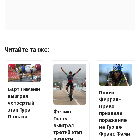
Читайте также:
Барт Леммен
Полин
выиграл
Ферран-
четвёртый
Прево
этап Тура
Феликс
признала
Польши
Галль
поражение
выиграл
на Тур де
третий этап
Франс Фамм
Вуэльты