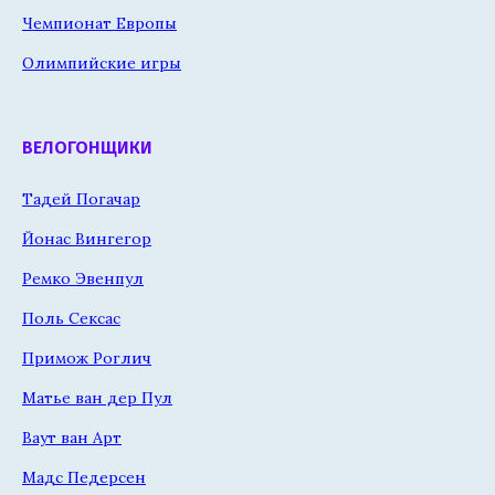
Чемпионат Европы
Олимпийские игры
ВЕЛОГОНЩИКИ
Тадей Погачар
Йонас Вингегор
Ремко Эвенпул
Поль Сексас
Примож Роглич
Матье ван дер Пул
Ваут ван Арт
Мадс Педерсен