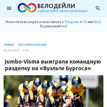
menu
search
Новости велоспорта можно читать в
Telegram
, в
VK
или
MAX
.
Подписывайтесь!
Главная
→
Шоссейные велогонки
16/08/2023 — 17:13
Jumbo-Visma выиграла командную
разделку на «Вуэльте Бургоса»