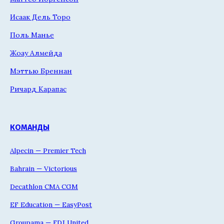
Исаак Дель Торо
Поль Манье
Жоау Алмейда
Мэттью Бреннан
Ричард Карапас
КОМАНДЫ
Alpecin — Premier Tech
Bahrain — Victorious
Decathlon CMA CGM
EF Education — EasyPost
Groupama — FDJ United