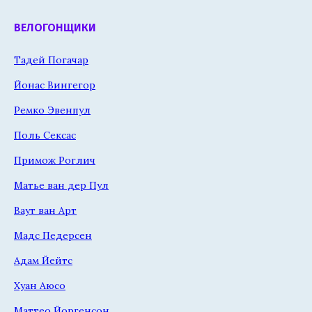
ВЕЛОГОНЩИКИ
Тадей Погачар
Йонас Вингегор
Ремко Эвенпул
Поль Сексас
Примож Роглич
Матье ван дер Пул
Ваут ван Арт
Мадс Педерсен
Адам Йейтс
Хуан Аюсо
Маттео Йоргенсон