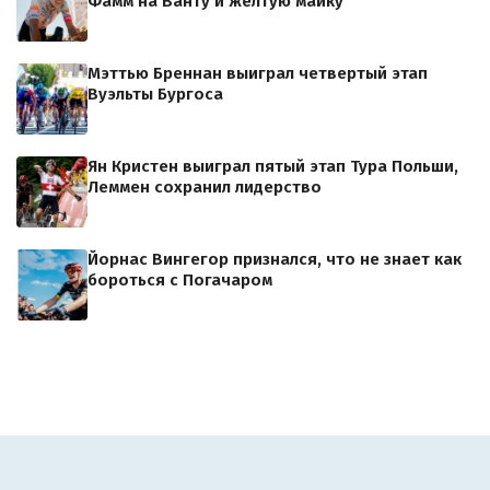
Фамм на Ванту и желтую майку
Мэттью Бреннан выиграл четвертый этап
Вуэльты Бургоса
Ян Кристен выиграл пятый этап Тура Польши,
Леммен сохранил лидерство
Йорнас Вингегор признался, что не знает как
бороться с Погачаром