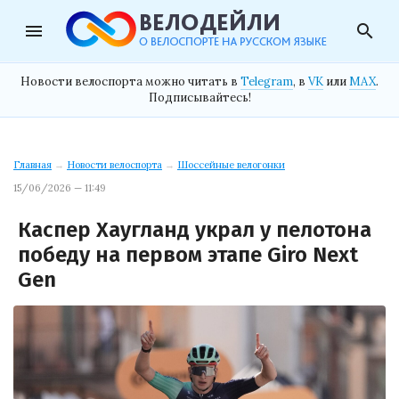
menu
search
Новости велоспорта можно читать в
Telegram
, в
VK
или
MAX
.
Подписывайтесь!
Главная
→
Новости велоспорта
→
Шоссейные велогонки
15/06/2026 — 11:49
Каспер Хаугланд украл у пелотона
победу на первом этапе Giro Next
Gen