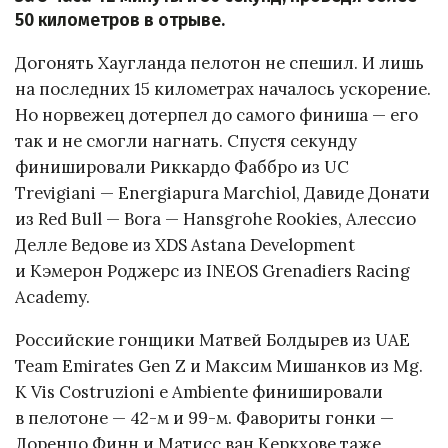
50 километров в отрыве.
Догонять Хаугланда пелотон не спешил. И лишь
на последних 15 километрах началось ускорение.
Но норвежец дотерпел до самого финиша — его
так и не смогли нагнать. Спустя секунду
финишировали Риккардо Фаббро из UC
Trevigiani — Energiapura Marchiol, Давиде Донати
из Red Bull — Bora — Hansgrohe Rookies, Алессио
Делле Ведове из XDS Astana Development
и Кэмерон Роджерс из INEOS Grenadiers Racing
Academy.
Российские гонщики Матвей Болдырев из UAE
Team Emirates Gen Z и Максим Мишанков из Mg.
K Vis Costruzioni e Ambiente финишировали
в пелотоне — 42-м и 99-м. Фавориты гонки —
Лоренцо Финн и Матисс ван Керкхове таже