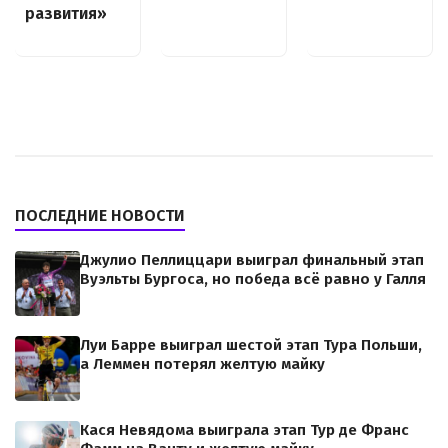
развития»
ПОСЛЕДНИЕ НОВОСТИ
Джулио Пеллиццари выиграл финальный этап
Вуэльты Бургоса, но победа всё равно у Галля
Луи Барре выиграл шестой этап Тура Польши,
а Леммен потерял желтую майку
Кася Невядома выиграла этап Тур де Франс