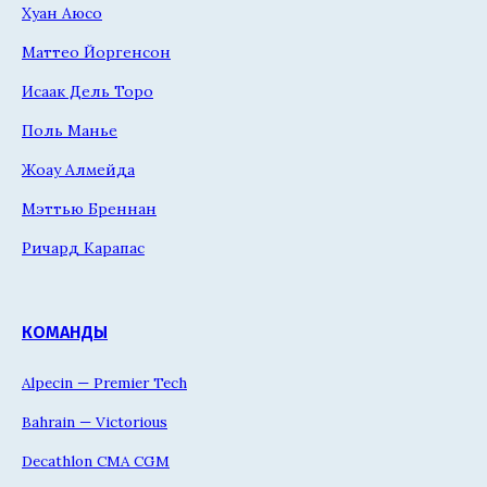
Хуан Аюсо
Маттео Йоргенсон
Исаак Дель Торо
Поль Манье
Жоау Алмейда
Мэттью Бреннан
Ричард Карапас
КОМАНДЫ
Alpecin — Premier Tech
Bahrain — Victorious
Decathlon CMA CGM