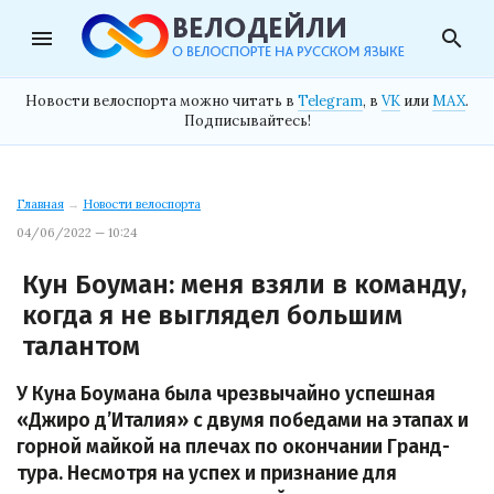
menu
search
Новости велоспорта можно читать в
Telegram
, в
VK
или
MAX
.
Подписывайтесь!
Главная
→
Новости велоспорта
04/06/2022 — 10:24
Кун Боуман: меня взяли в команду,
когда я не выглядел большим
талантом
У Куна Боумана была чрезвычайно успешная
«Джиро д’Италия» с двумя победами на этапах и
горной майкой на плечах по окончании Гранд-
тура. Несмотря на успех и признание для