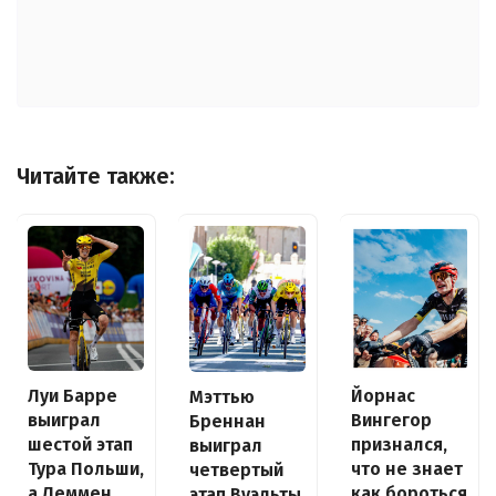
Читайте также:
Луи Барре
Йорнас
Мэттью
выиграл
Вингегор
Бреннан
шестой этап
признался,
выиграл
Тура Польши,
что не знает
четвертый
а Леммен
как бороться
этап Вуэльты