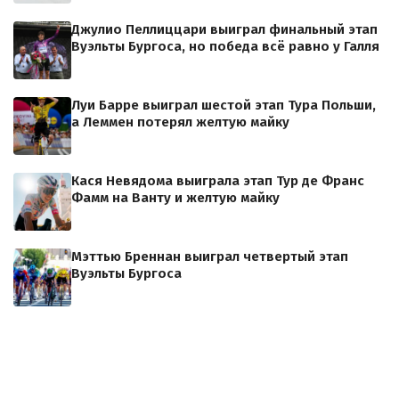
Джулио Пеллиццари выиграл финальный этап
Вуэльты Бургоса, но победа всё равно у Галля
Луи Барре выиграл шестой этап Тура Польши,
а Леммен потерял желтую майку
Кася Невядома выиграла этап Тур де Франс
Фамм на Ванту и желтую майку
Мэттью Бреннан выиграл четвертый этап
Вуэльты Бургоса