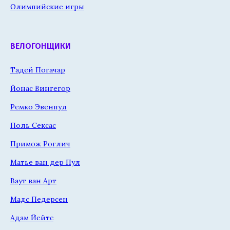
Олимпийские игры
ВЕЛОГОНЩИКИ
Тадей Погачар
Йонас Вингегор
Ремко Эвенпул
Поль Сексас
Примож Роглич
Матье ван дер Пул
Ваут ван Арт
Мадс Педерсен
Адам Йейтс