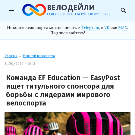
menu
search
Новости велоспорта можно читать в
Telegram
, в
VK
или
MAX
.
Подписывайтесь!
Главная
→
Новости велоспорта
31/01/2026 — 16:13
Команда EF Education — EasyPost
ищет титульного спонсора для
борьбы с лидерами мирового
велоспорта