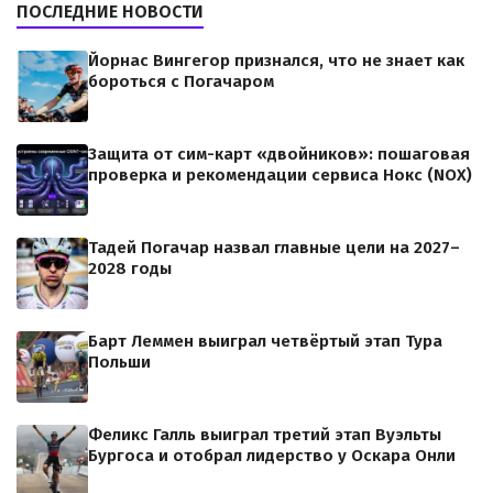
ПОСЛЕДНИЕ НОВОСТИ
Йорнас Вингегор признался, что не знает как
бороться с Погачаром
Защита от сим-карт «двойников»: пошаговая
проверка и рекомендации сервиса Нокс (NOX)
Тадей Погачар назвал главные цели на 2027–
2028 годы
Барт Леммен выиграл четвёртый этап Тура
Польши
Феликс Галль выиграл третий этап Вуэльты
Бургоса и отобрал лидерство у Оскара Онли