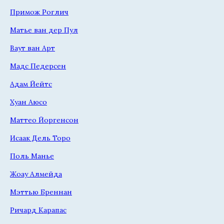
Примож Роглич
Матье ван дер Пул
Ваут ван Арт
Мадс Педерсен
Адам Йейтс
Хуан Аюсо
Маттео Йоргенсон
Исаак Дель Торо
Поль Манье
Жоау Алмейда
Мэттью Бреннан
Ричард Карапас