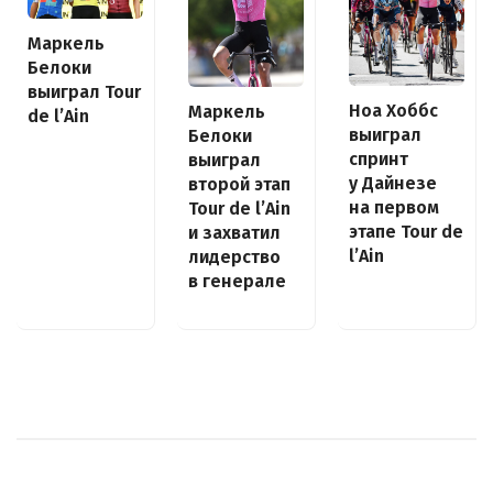
Маркель
Белоки
выиграл Tour
Ноа Хоббс
Маркель
de l’Ain
выиграл
Белоки
спринт
выиграл
у Дайнезе
второй этап
на первом
Tour de l’Ain
этапе Tour de
и захватил
l’Ain
лидерство
в генерале