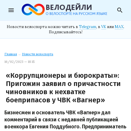
menu
search
Новости велоспорта можно читать в
Telegram
, в
VK
или
MAX
.
Подписывайтесь!
Главная
→
Новости велоспорта
16/02/2023 — 18:15
«Коррупционеры и бюрократы»:
Пригожин заявил о причастности
чиновников к нехватке
боеприпасов у ЧВК «Вагнер»
Бизнесмен и основатель ЧВК «Вагнер» дал
комментарий в связи с недавней публикацией
военкора Евгения Поддубного. Предприниматель