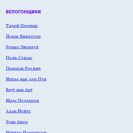
ВЕЛОГОНЩИКИ
Тадей Погачар
Йонас Вингегор
Ремко Эвенпул
Поль Сексас
Примож Роглич
Матье ван дер Пул
Ваут ван Арт
Мадс Педерсен
Адам Йейтс
Хуан Аюсо
Маттео Йоргенсон