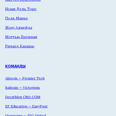
Исаак Дель Торо
Поль Манье
Жоау Алмейда
Мэттью Бреннан
Ричард Карапас
КОМАНДЫ
Alpecin — Premier Tech
Bahrain — Victorious
Decathlon CMA CGM
EF Education — EasyPost
Groupama — FDJ United