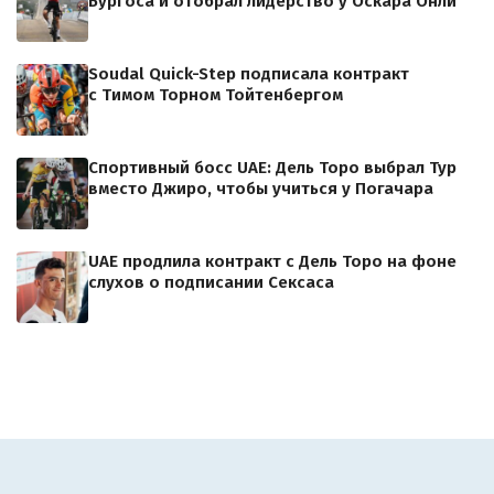
Бургоса и отобрал лидерство у Оскара Онли
Soudal Quick-Step подписала контракт
с Тимом Торном Тойтенбергом
Спортивный босс UAE: Дель Торо выбрал Тур
вместо Джиро, чтобы учиться у Погачара
UAE продлила контракт с Дель Торо на фоне
слухов о подписании Сексаса