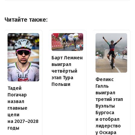
Читайте также:
Барт Леммен
выиграл
четвёртый
этап Тура
Феликс
Польши
Галль
Тадей
выиграл
Погачар
третий этап
назвал
Вуэльты
главные
Бургоса
цели
и отобрал
на 2027–2028
лидерство
годы
у Оскара