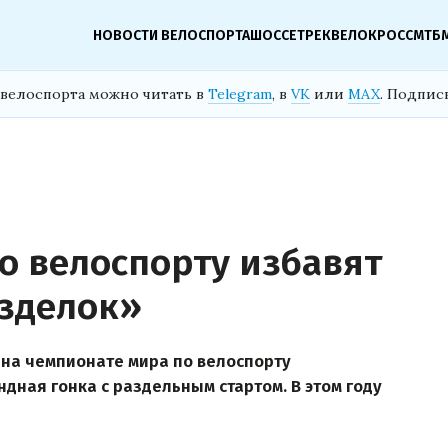
НОВОСТИ ВЕЛОСПОРТА
ШОССЕ
ТРЕК
ВЕЛОКРОСС
МТБ
велоспорта можно читать в
Telegram
, в
VK
или
MAX
. Подпис
о велоспорту избавят
зделок»
а на чемпионате мира по велоспорту
дная гонка с раздельным стартом. В этом году