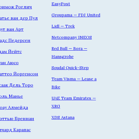
EasyPost
римож Роглич
Groupama — FDJ United
атье ван дер Пул
Lidl — Trek
аут ван Арт
Netcompany INEOS
адс Педерсен
Red Bull — Bora —
дам Йейтс
Hansgrohe
уан Аюсо
Soudal Quick-Step
аттео Йоргенсон
Team Visma — Lease a
саак Дель Торо
Bike
оль Манье
UAE Team Emirates —
XRG
оау Алмейда
XDS Astana
эттью Бреннан
ичард Карапас