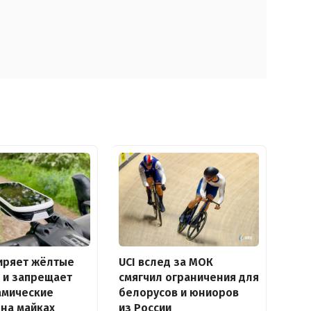
иряет жёлтые
UCI вслед за МОК
 и запрещает
смягчил ограничения для
амические
белорусов и юниоров
на майках
из России