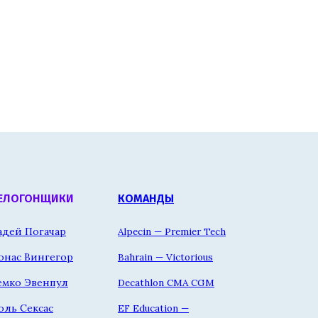
ЕЛОГОНЩИКИ
КОМАНДЫ
адей Погачар
Alpecin — Premier Tech
онас Вингегор
Bahrain — Victorious
емко Эвенпул
Decathlon CMA CGM
оль Сексас
EF Education —