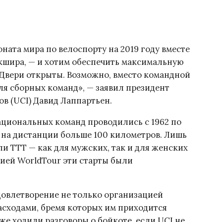
ата мира по велоспорту на 2019 году вместе
кшира, — и хотим обеспечить максимальную
Двери открыты. Возможно, вместо командной
ля сборных команд», — заявил президент
в (UCI) Давид Лаппартьен.
ациональных команд проводились с 1962 по
и на дистанции больше 100 километров. Лишь
ли TTT — как для мужских, так и для женских
зией WorldTour эти старты были
довлетворение не только организацией
асходами, бремя которых им приходится
же ходили разговоры о бойкоте, если UCI не