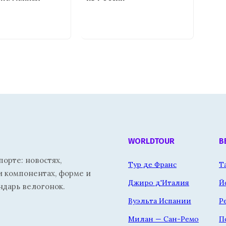
WORLDTOUR
В
орте: новостях,
Тур де Франс
Т
и компонентах, форме и
Джиро д'Италия
Й
ндарь велогонок.
Вуэльта Испании
Р
Милан — Сан-Ремо
П