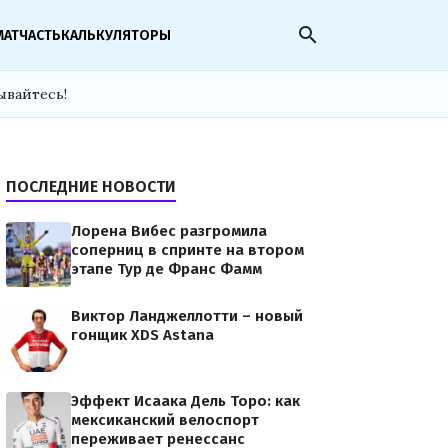
search
МАТЧАСТЬ
КАЛЬКУЛЯТОРЫ
ывайтесь!
ПОСЛЕДНИЕ НОВОСТИ
Лорена Вибес разгромила
соперниц в спринте на втором
этапе Тур де Франс Фамм
Виктор Ланджеллотти – новый
гонщик XDS Astana
Эффект Исаака Дель Торо: как
мексиканский велоспорт
переживает ренессанс