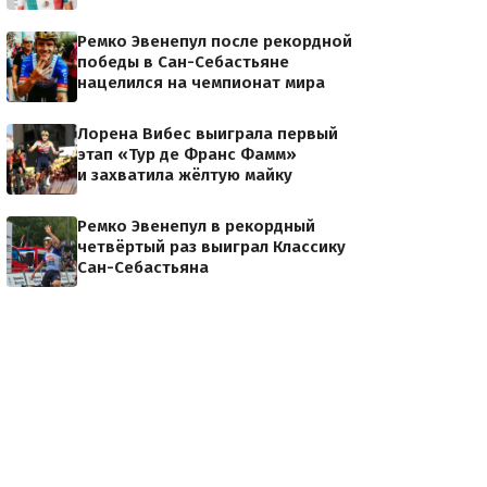
Ремко Эвенепул после рекордной
BMC Racing Team
победы в Сан-Себастьяне
нацелился на чемпионат мира
Лорена Вибес выиграла первый
этап «Тур де Франс Фамм»
и захватила жёлтую майку
Ремко Эвенепул в рекордный
четвёртый раз выиграл Классику
Сан-Себастьяна