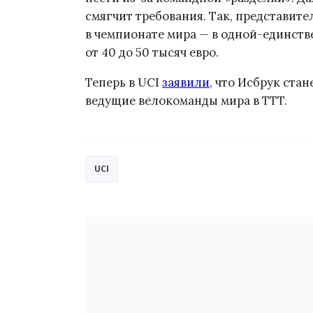
смягчит требования. Так, представител
в чемпионате мира — в одной-единст
от 40 до 50 тысяч евро.
Теперь в UCI
заявили
, что Исбрук ста
ведущие велокоманды мира в TTT.
UCI