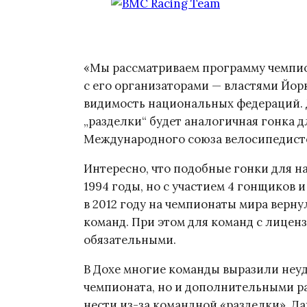
«Мы рассматриваем программу чемпион
с его организаторами — властями Йор
видимость национальных федераций. 
„разделки“ будет аналогичная гонка д
Международного союза велосипедисто
Интересно, что подобные гонки для н
1994 годы, но с участием 4 гонщиков 
в 2012 году на чемпионаты мира верну
команд. При этом для команд с лицен
обязательными.
В Дохе многие команды выразили неу
чемпионата, но и дополнительными р
нести из-за командной «разделки». Да