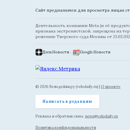
Сайт предназначен для просмотра лицам ста
Деятельность компании Meta (и её продуктов
признана экстремистской, запрещена на те
решению Тверского суда Москвы от 21.03.202
Дзен.Новости
|
Google.Новости
© 2026 Велодейли.ру (velodaily.ru) |
О проекте
Написать в редакцию
Реклама и обратная связь:
news@velodaily.ru
Политика конфиденциальности