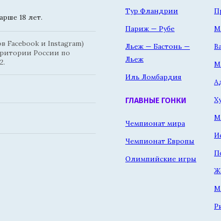
Тур Фландрии
П
рше 18 лет.
Париж — Рубе
М
 Facebook и Instagram)
Льеж — Бастонь —
В
рритории России по
Льеж
2.
М
Иль Ломбардия
А
Х
ГЛАВНЫЕ ГОНКИ
М
Чемпионат мира
И
Чемпионат Европы
П
Олимпийские игры
Ж
М
Р