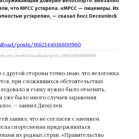
заслуживающий доверие велоспорт». Внезапно
ли, что MPCC устарела. «MPCC — лицемеры. Их
лностью устарели», — сказал босс Deceuninck
ook.com/JumboVismaRoad/posts/1682144618600960
с другой стороны точно знаю, что велогонка
тся, при сложившихся обстоятельствах
следовало и гонку нужно было отменять.
и уже было много случаев заражения
ло», — заявил Дюмулен.
ей заявил, что не согласен с мнением
лела спортсменам придерживаться
вами их родных стран. «Правительство