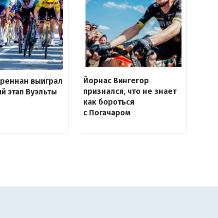
Йорнас Вингегор
Бреннан выиграл
признался, что не знает
й этап Вуэльты
как бороться
с Погачаром