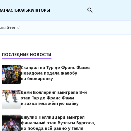
search
МАТЧАСТЬ
КАЛЬКУЛЯТОРЫ
ывайтесь!
ПОСЛЕДНИЕ НОВОСТИ
Скандал на Тур де Франс Фамм:
Невядома подала жалобу
на блокировку
Деми Воллеринг выиграла 8-й
этап Тур де Франс Фамм
и захватила жёлтую майку
Джулио Пеллиццари выиграл
финальный этап Вуэльты Бургоса,
но победа всё равно у Галля