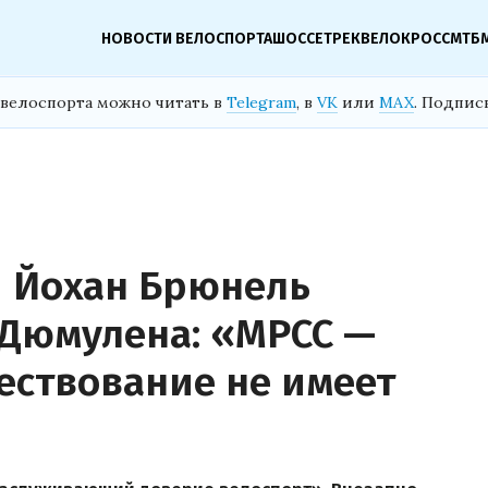
НОВОСТИ ВЕЛОСПОРТА
ШОССЕ
ТРЕК
ВЕЛОКРОСС
МТБ
велоспорта можно читать в
Telegram
, в
VK
или
MAX
. Подпис
 Йохан Брюнель
Дюмулена: «MPCC —
ествование не имеет