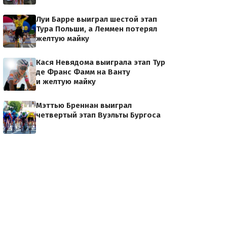
Луи Барре выиграл шестой этап
Тура Польши, а Леммен потерял
желтую майку
Кася Невядома выиграла этап Тур
де Франс Фамм на Ванту
и желтую майку
Мэттью Бреннан выиграл
четвертый этап Вуэльты Бургоса