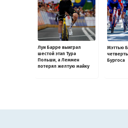
Луи Барре выиграл
Мэттью 
шестой этап Тура
четверты
Польши, а Леммен
Бургоса
потерял желтую майку