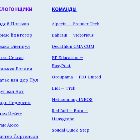
ЕЛОГОНЩИКИ
КОМАНДЫ
адей Погачар
Alpecin — Premier Tech
онас Вингегор
Bahrain — Victorious
емко Эвенпул
Decathlon CMA CGM
оль Сексас
EF Education —
EasyPost
римож Роглич
Groupama — FDJ United
атье ван дер Пул
Lidl — Trek
аут ван Арт
Netcompany INEOS
адс Педерсен
Red Bull — Bora —
дам Йейтс
Hansgrohe
уан Аюсо
Soudal Quick-Step
аттео Йоргенсон