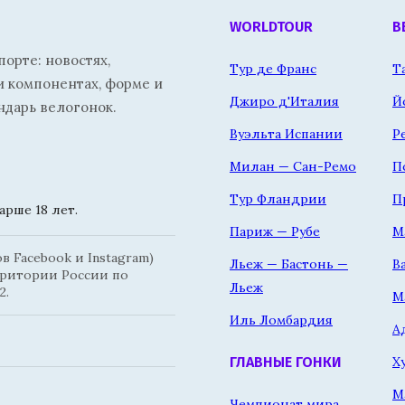
WORLDTOUR
В
орте: новостях,
Тур де Франс
Т
и компонентах, форме и
Джиро д'Италия
Й
ндарь велогонок.
Вуэльта Испании
Р
Милан — Сан-Ремо
П
Тур Фландрии
П
рше 18 лет.
Париж — Рубе
М
 Facebook и Instagram)
Льеж — Бастонь —
В
рритории России по
Льеж
2.
М
Иль Ломбардия
А
Х
ГЛАВНЫЕ ГОНКИ
М
Чемпионат мира