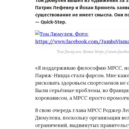
Том Дюмулен вышел из «Движения за 
Патрик Лефевер и Йохан Брюнель заяви
существование не имеет смысла. Они по
— Quick-Step.
Том Дюмулен. Фото: https://www.faceb
«Я поддерживаю философию MPCC, но 
Париж-Ницца стала фарсом. Мне каже
рисковать здоровьем спортсменов не 
Были серьёзные проблемы, во Франци
коронависом, а MPCC просто промолча
В свою очередь глава MPCC Роджер Лег
Дюмулена, поскольку организация ве
ограничений, выдвинутых правительст