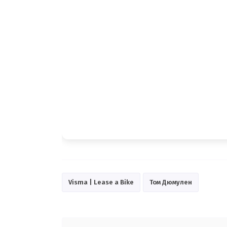
Visma | Lease a Bike
Том Дюмулен