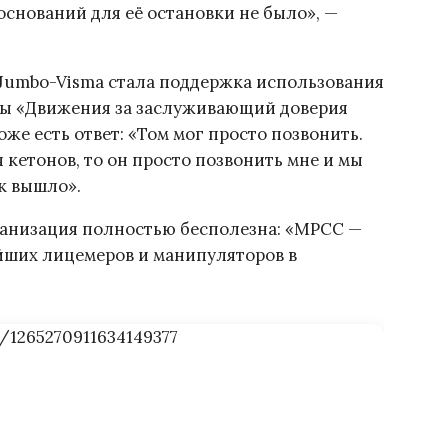
оснований для её остановки не было», —
Jumbo-Visma стала поддержка использования
оны «Движения за заслуживающий доверия
тоже есть ответ: «Том мог просто позвонить.
я кетонов, то он просто позвонить мне и мы
ак вышло».
рганизация полностью бесполезна: «MPCC —
айших лицемеров и манипуляторов в
s/1265270911634149377