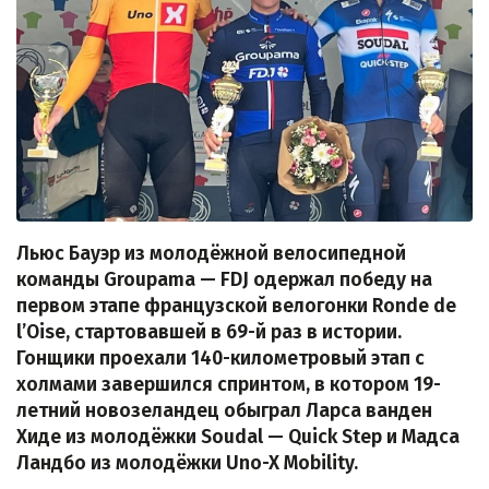
Льюс Бауэр из молодёжной велосипедной
команды Groupama — FDJ одержал победу на
первом этапе французской велогонки Ronde de
l’Oise, стартовавшей в 69-й раз в истории.
Гонщики проехали 140-километровый этап с
холмами завершился спринтом, в котором 19-
летний новозеландец обыграл Ларса ванден
Хиде из молодёжки Soudal — Quick Step и Мадса
Ландбо из молодёжки Uno-X Mobility.