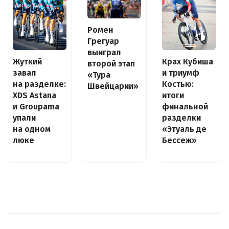
Ромен
Грегуар
выиграл
Крах Кубиша
Жуткий
второй этап
и триумф
завал
«Тура
Костью:
на разделке:
Швейцарии»
итоги
XDS Astana
финальной
и Groupama
разделки
упали
«Этуаль де
на одном
Бессеж»
люке