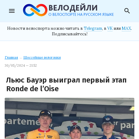
menu
search
Новости велоспорта можно читать в
Telegram
, в
VK
или
MAX
.
Подписывайтесь!
Главная
→
Шоссейные велогонки
30/05/2024 — 21:52
Льюс Бауэр выиграл первый этап
Ronde de l’Oise