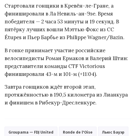
Стартовали гонщики в Кревён-ле-Гране, а
финишировали в Ла Невиль-ан-Эзе. Время
победителя — 2 часа 53 минуты и 19 секунд. В
пятёрку лучших вошли Мэттью Фокс из CC
Étupes и Пьер Барбье из Philippe Wagner/Bazin.
В гонке принимает участие российские
велосипедисты Роман Ермаков и Валерий Штин:
представители команды CTF Victorious
финишировали 43-м и 101-м (+11:04).
Завтра гонщиков ждёт второй этап,
протяжённостью в 190,5 километра из Лианкура
и финишем в Рибекур-Дресленкуре.
Groupama — FDJ United
Ronde de l'Oise
Льюс Бауэр