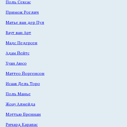
Поль Сексас
Примож Роглич
Матье ван дер Пул
Ваут ван Арт
Мадс Педерсен
Адам Йейтс
Хуан Аюсо
Маттео Йоргенсон
Исаак Дель Торо
Поль Манье
Жоау Алмейда
Мэттью Бреннан
Ричард Карапас