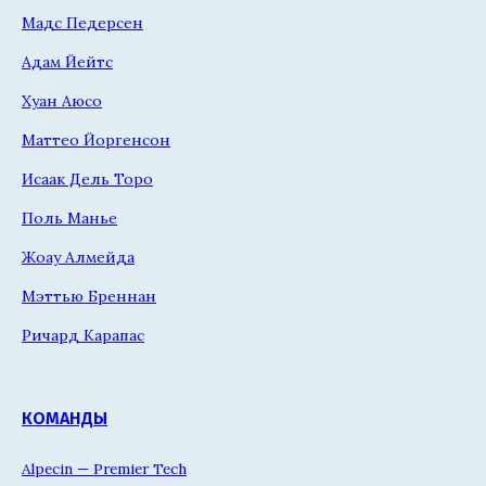
Мадс Педерсен
Адам Йейтс
Хуан Аюсо
Маттео Йоргенсон
Исаак Дель Торо
Поль Манье
Жоау Алмейда
Мэттью Бреннан
Ричард Карапас
КОМАНДЫ
Alpecin — Premier Tech