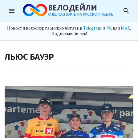
menu
search
Новости велоспорта можно читать в
Telegram
, в
VK
или
MAX
.
Подписывайтесь!
ЛЬЮС БАУЭР