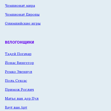
Чемпионат мира
Чемпионат Европы
Олимпийские игры
ВЕЛОГОНЩИКИ
Тадей Погачар
Йонас Вингегор
Ремко Эвенпул
Поль Сексас
Примож Роглич
Матье ван дер Пул
Ваут ван Арт