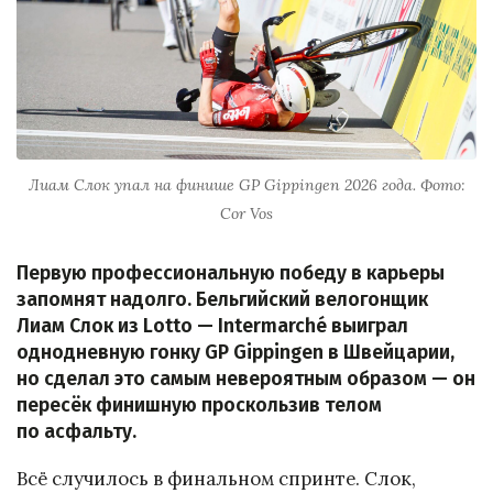
Лиам Слок упал на финише GP Gippingen 2026 года. Фото:
Cor Vos
Первую профессиональную победу в карьеры
запомнят надолго. Бельгийский велогонщик
Лиам Слок из Lotto — Intermarché выиграл
однодневную гонку GP Gippingen в Швейцарии,
но сделал это самым невероятным образом — он
пересёк финишную проскользив телом
по асфальту.
Всё случилось в финальном спринте. Слок,