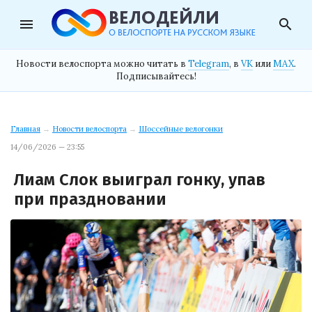
menu
search
Новости велоспорта можно читать в
Telegram
, в
VK
или
MAX
.
Подписывайтесь!
Главная
→
Новости велоспорта
→
Шоссейные велогонки
14/06/2026 — 23:55
Лиам Слок выиграл гонку, упав
при праздновании