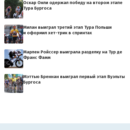
Оскар Онли одержал победу на втором этапе
Тура Бургоса
Милан выиграл третий этап Тура Польши
и оформил хет-трик в спринтах
Марлен Ройссер выиграла разделку на Тур де
Франс Фамм
Мэттью Бреннан выиграл первый этап Вуэльты
Бургоса