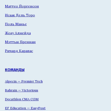
Маттео Йоргенсон
Исаак Дель Торо
Поль Манье
Жоау Алмейда
Мэттью Бреннан
Ричард Карапас
КОМАНДЫ
Alpecin — Premier Tech
Bahrain — Victorious
Decathlon CMA CGM
EF Education — EasyPost