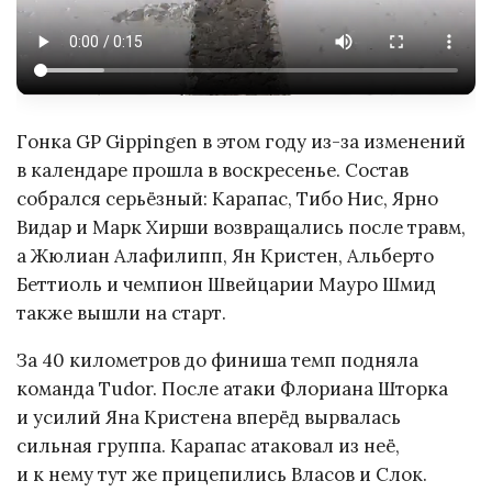
Гонка GP Gippingen в этом году из-за изменений
в календаре прошла в воскресенье. Состав
собрался серьёзный: Карапас, Тибо Нис, Ярно
Видар и Марк Хирши возвращались после травм,
а Жюлиан Алафилипп, Ян Кристен, Альберто
Беттиоль и чемпион Швейцарии Мауро Шмид
также вышли на старт.
За 40 километров до финиша темп подняла
команда Tudor. После атаки Флориана Шторка
и усилий Яна Кристена вперёд вырвалась
сильная группа. Карапас атаковал из неё,
и к нему тут же прицепились Власов и Слок.