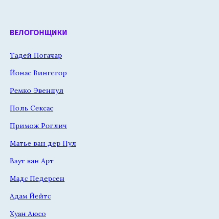
ВЕЛОГОНЩИКИ
Тадей Погачар
Йонас Вингегор
Ремко Эвенпул
Поль Сексас
Примож Роглич
Матье ван дер Пул
Ваут ван Арт
Мадс Педерсен
Адам Йейтс
Хуан Аюсо