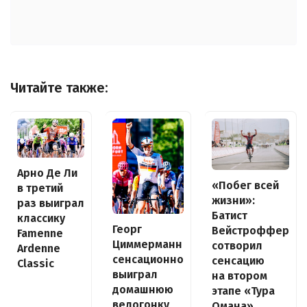
Читайте также:
Арно Де Ли
«Побег всей
в третий
жизни»:
раз выиграл
Батист
классику
Георг
Вейстроффер
Famenne
Циммерманн
сотворил
Ardenne
сенсационно
сенсацию
Classic
выиграл
на втором
домашнюю
этапе «Тура
велогонку
Омана»