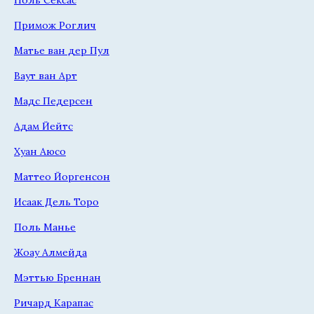
Примож Роглич
Матье ван дер Пул
Ваут ван Арт
Мадс Педерсен
Адам Йейтс
Хуан Аюсо
Маттео Йоргенсон
Исаак Дель Торо
Поль Манье
Жоау Алмейда
Мэттью Бреннан
Ричард Карапас