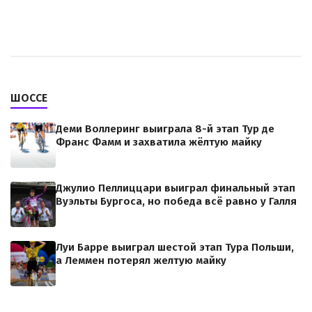
ШОССЕ
Деми Воллеринг выиграла 8-й этап Тур де
Франс Фамм и захватила жёлтую майку
Джулио Пеллиццари выиграл финальный этап
Вуэльты Бургоса, но победа всё равно у Галля
Луи Барре выиграл шестой этап Тура Польши,
а Леммен потерял желтую майку