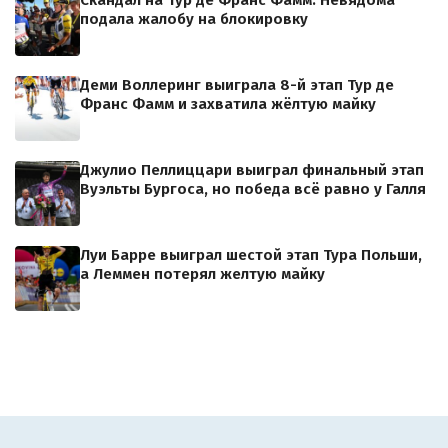
подала жалобу на блокировку
Деми Воллеринг выиграла 8-й этап Тур де
Франс Фамм и захватила жёлтую майку
Джулио Пеллиццари выиграл финальный этап
Вуэльты Бургоса, но победа всё равно у Галля
Луи Барре выиграл шестой этап Тура Польши,
а Леммен потерял желтую майку