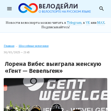
menu
search
Новости велоспорта можно читать в
Telegram
, в
VK
или
MAX
.
Подписывайтесь!
Главная
→
Шоссейные велогонки
30/03/2025 — 21:45
Лорена Вибес выиграла женскую
«Гент — Вевельгем»