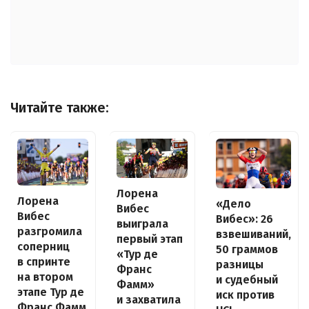
Читайте также:
Лорена
Лорена
«Дело
Вибес
Вибес
Вибес»: 26
выиграла
разгромила
взвешиваний,
первый этап
соперниц
50 граммов
«Тур де
в спринте
разницы
Франс
на втором
и судебный
Фамм»
этапе Тур де
иск против
и захватила
Франс Фамм