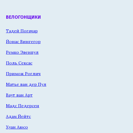
ВЕЛОГОНЩИКИ
Тадей Погачар
Йонас Вингегор
Ремко Эвенпул
Поль Сексас
Примож Роглич
Матье ван дер Пул
Ваут ван Арт
Мадс Педерсен
Адам Йейтс
Хуан Аюсо