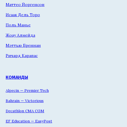
Маттео Йоргенсон
Исаак Дель Торо
Поль Манье
Жоау Алмейда
Мэттью Бреннан
Ричард Карапас
КОМАНДЫ
Alpecin — Premier Tech
Bahrain — Victorious
Decathlon CMA CGM
EF Education — EasyPost