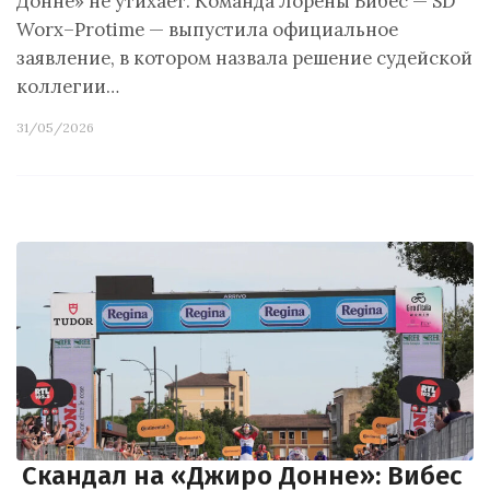
Донне» не утихает. Команда Лорены Вибес — SD
Worx–Protime — выпустила официальное
заявление, в котором назвала решение судейской
коллегии…
31/05/2026
Скандал на «Джиро Донне»: Вибес