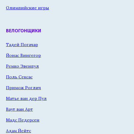
Олимпийские игры
ВЕЛОГОНЩИКИ
Тадей Погачар
Йонас Вингегор
Ремко Эвенпул
Поль Сексас
Примож Роглич
Матье ван дер Пул
Ваут ван Арт
Мадс Педерсен
Адам Йейтс