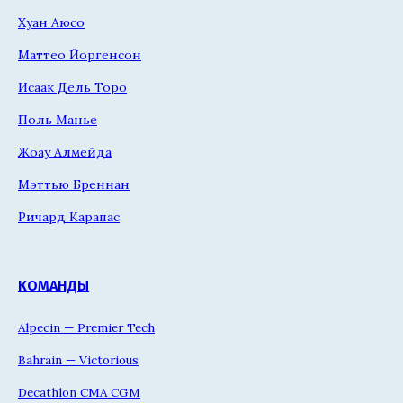
Хуан Аюсо
Маттео Йоргенсон
Исаак Дель Торо
Поль Манье
Жоау Алмейда
Мэттью Бреннан
Ричард Карапас
КОМАНДЫ
Alpecin — Premier Tech
Bahrain — Victorious
Decathlon CMA CGM