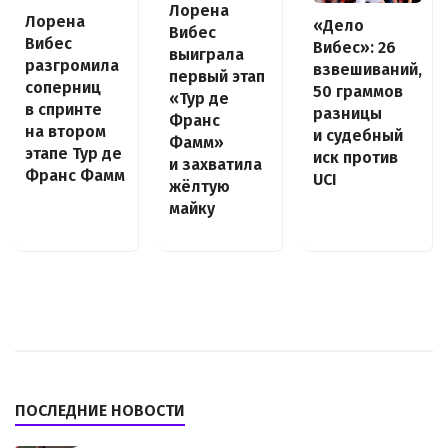
Лорена
Лорена
«Дело
Вибес
Вибес
Вибес»: 26
выиграла
разгромила
взвешиваний,
первый этап
соперниц
50 граммов
«Тур де
в спринте
разницы
Франс
на втором
и судебный
Фамм»
этапе Тур де
иск против
и захватила
Франс Фамм
UCI
жёлтую
майку
ПОСЛЕДНИЕ НОВОСТИ