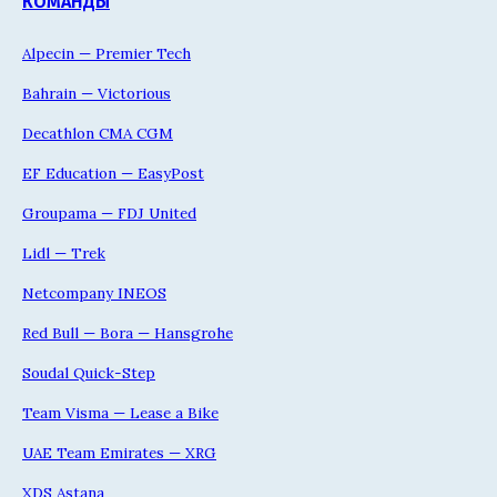
КОМАНДЫ
Alpecin — Premier Tech
Bahrain — Victorious
Decathlon CMA CGM
EF Education — EasyPost
Groupama — FDJ United
Lidl — Trek
Netcompany INEOS
Red Bull — Bora — Hansgrohe
Soudal Quick-Step
Team Visma — Lease a Bike
UAE Team Emirates — XRG
XDS Astana