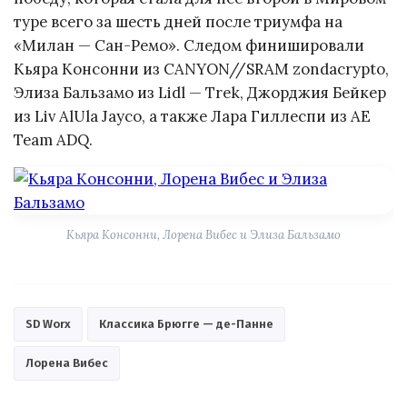
туре всего за шесть дней после триумфа на
«Милан — Сан-Ремо». Следом финишировали
Кьяра Консонни из CANYON//SRAM zondacrypto,
Элиза Бальзамо из Lidl — Trek, Джорджия Бейкер
из Liv AlUla Jayco, а также Лара Гиллеспи из AE
Team ADQ.
Кьяра Консонни, Лорена Вибес и Элиза Бальзамо
SD Worx
Классика Брюгге — де-Панне
Лорена Вибес