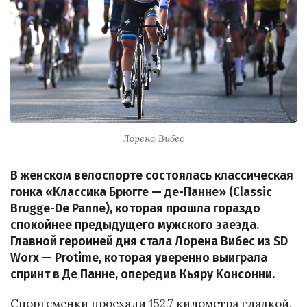
Лорена Вибес
В женском велоспорте состоялась классическая
гонка «Классика Брюгге — де-Панне» (Classic
Brugge-De Panne), которая прошла гораздо
спокойнее предыдущего мужского заезда.
Главной героиней дня стала Лорена Вибес из SD
Worx — Protime, которая уверенно выиграла
спринт в Де Панне, опередив Кьяру Консонни.
Спортсменки проехали 152,7 километра гладкой,