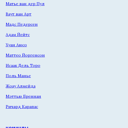
Матье ван дер Пул
Ваут ван Арт
Мадс Педерсен
Адам Йейтс
Хуан Аюсо
Маттео Йоргенсон
Исаак Дель Торо
Поль Манье
Жоау Алмейда
Мэттью Бреннан
Ричард Карапас