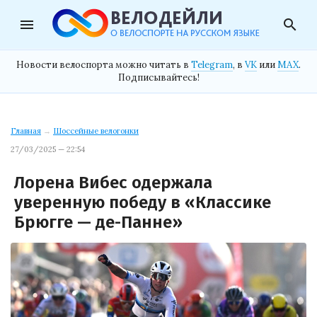
menu
search
Новости велоспорта можно читать в
Telegram
, в
VK
или
MAX
.
Подписывайтесь!
Главная
→
Шоссейные велогонки
27/03/2025 — 22:54
Лорена Вибес одержала
уверенную победу в «Классике
Брюгге — де-Панне»