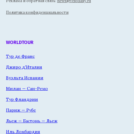
Реклама и обратная связь:
news@velodaily.ru
Политика конфиденциальности
WORLDTOUR
Тур де Франс
Джиро д'Италия
Вуэльта Испании
Милан — Сан-Ремо
Тур Фландрии
Париж — Рубе
Льеж — Бастонь — Льеж
Иль Ломбардия