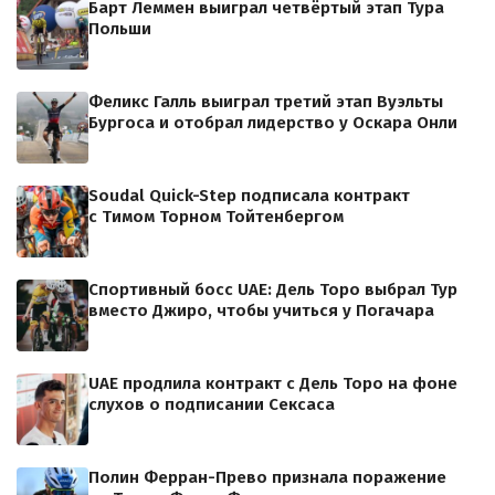
Барт Леммен выиграл четвёртый этап Тура
Польши
Феликс Галль выиграл третий этап Вуэльты
Бургоса и отобрал лидерство у Оскара Онли
Soudal Quick-Step подписала контракт
с Тимом Торном Тойтенбергом
Спортивный босс UAE: Дель Торо выбрал Тур
вместо Джиро, чтобы учиться у Погачара
UAE продлила контракт с Дель Торо на фоне
слухов о подписании Сексаса
Полин Ферран-Прево признала поражение