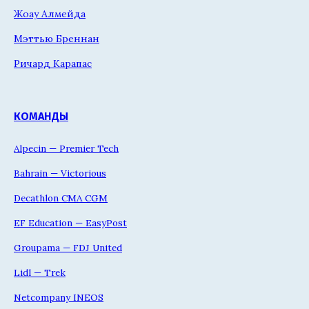
Жоау Алмейда
Мэттью Бреннан
Ричард Карапас
КОМАНДЫ
Alpecin — Premier Tech
Bahrain — Victorious
Decathlon CMA CGM
EF Education — EasyPost
Groupama — FDJ United
Lidl — Trek
Netcompany INEOS