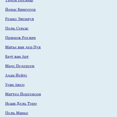
Йонас Вингегор
Ремко Эвенпул
Поль Сексас
Примож Роглич
Матье ван дер Пул
Ваут ван Арт
Мадс Педерсен
Адам Йейтс
Хуан Аюсо
Маттео Йоргенсон
Исаак Дель Торо
Поль Манье