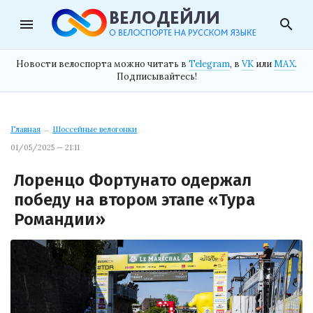
menu
search
Новости велоспорта можно читать в
Telegram
, в
VK
или
MAX
.
Подписывайтесь!
Главная
→
Шоссейные велогонки
01/05/2025 — 21:11
Лоренцо Фортунато одержал
победу на втором этапе «Тура
Романдии»