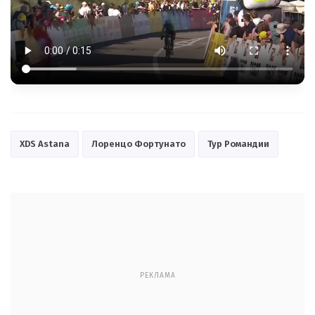
XDS Astana
Лоренцо Фортунато
Тур Романдии
РЕКЛАМА