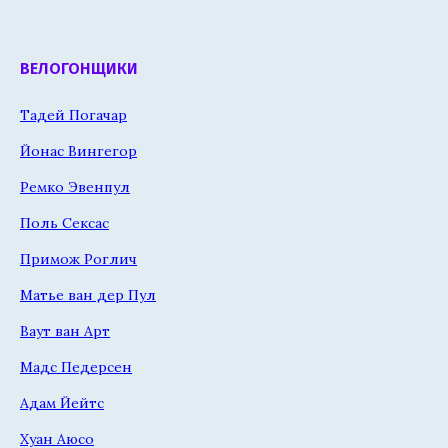
ВЕЛОГОНЩИКИ
Тадей Погачар
Йонас Вингегор
Ремко Эвенпул
Поль Сексас
Примож Роглич
Матье ван дер Пул
Ваут ван Арт
Мадс Педерсен
Адам Йейтс
Хуан Аюсо