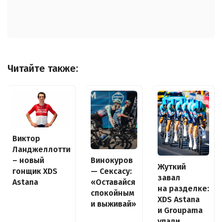
Читайте также:
Виктор
Ланджеллотти
– новый
Винокуров
Жуткий
гонщик XDS
— Сексасу:
завал
Astana
«Оставайся
на разделке:
спокойным
XDS Astana
и выживай»
и Groupama
упали