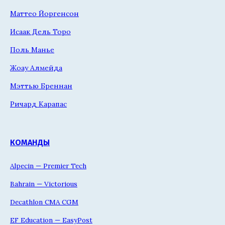
Маттео Йоргенсон
Исаак Дель Торо
Поль Манье
Жоау Алмейда
Мэттью Бреннан
Ричард Карапас
КОМАНДЫ
Alpecin — Premier Tech
Bahrain — Victorious
Decathlon CMA CGM
EF Education — EasyPost