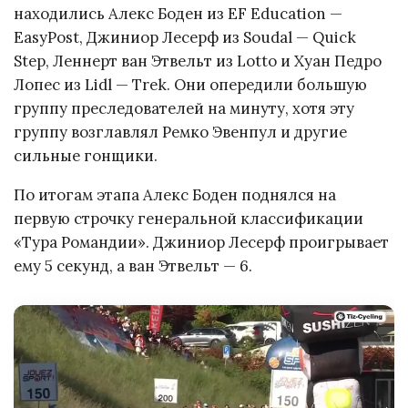
находились Алекс Боден из EF Education —
EasyPost, Джиниор Лесерф из Soudal — Quick
Step, Леннерт ван Этвельт из Lotto и Хуан Педро
Лопес из Lidl — Trek. Они опередили большую
группу преследователей на минуту, хотя эту
группу возглавлял Ремко Эвенпул и другие
сильные гонщики.
По итогам этапа Алекс Боден поднялся на
первую строчку генеральной классификации
«Тура Романдии». Джиниор Лесерф проигрывает
ему 5 секунд, а ван Этвельт — 6.