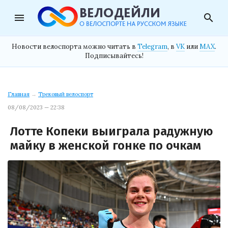
menu
search
Новости велоспорта можно читать в
Telegram
, в
VK
или
MAX
.
Подписывайтесь!
Главная
→
Трековый велоспорт
08/08/2023 — 22:38
Лотте Копеки выиграла радужную
майку в женской гонке по очкам