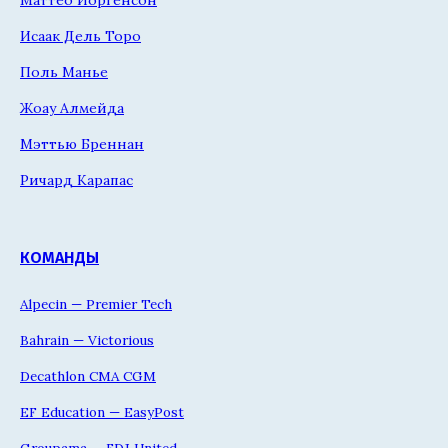
Маттео Йоргенсон
Исаак Дель Торо
Поль Манье
Жоау Алмейда
Мэттью Бреннан
Ричард Карапас
КОМАНДЫ
Alpecin — Premier Tech
Bahrain — Victorious
Decathlon CMA CGM
EF Education — EasyPost
Groupama — FDJ United