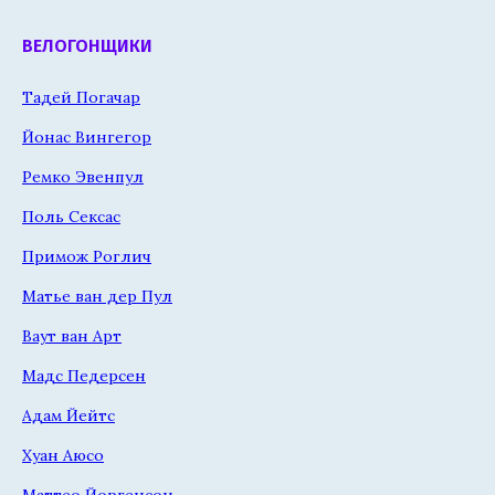
ВЕЛОГОНЩИКИ
Тадей Погачар
Йонас Вингегор
Ремко Эвенпул
Поль Сексас
Примож Роглич
Матье ван дер Пул
Ваут ван Арт
Мадс Педерсен
Адам Йейтс
Хуан Аюсо