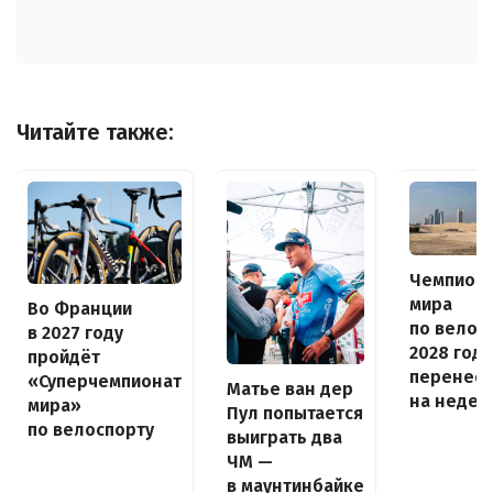
Читайте также:
Чемпион
мира
Во Франции
по велос
в 2027 году
2028 года
пройдёт
перенес
«Суперчемпионат
Матье ван дер
на неде
мира»
Пул попытается
по велоспорту
выиграть два
ЧМ —
в маунтинбайке