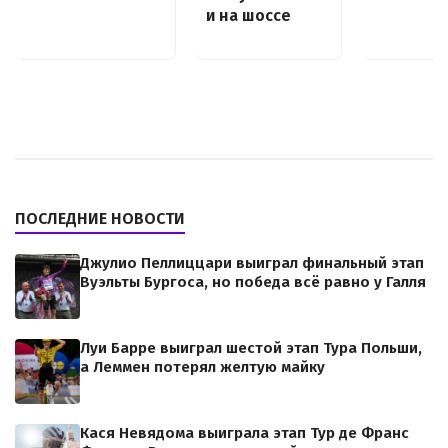
и на шоссе
ПОСЛЕДНИЕ НОВОСТИ
Джулио Пеллиццари выиграл финальный этап
Вуэльты Бургоса, но победа всё равно у Галля
Луи Барре выиграл шестой этап Тура Польши,
а Леммен потерял желтую майку
Кася Невядома выиграла этап Тур де Франс