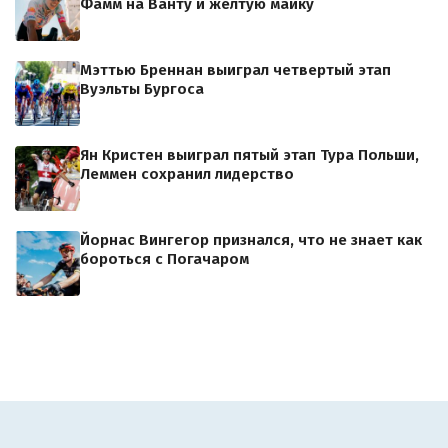
Фамм на Ванту и желтую майку
Мэттью Бреннан выиграл четвертый этап
Вуэльты Бургоса
Ян Кристен выиграл пятый этап Тура Польши,
Леммен сохранил лидерство
Йорнас Вингегор признался, что не знает как
бороться с Погачаром