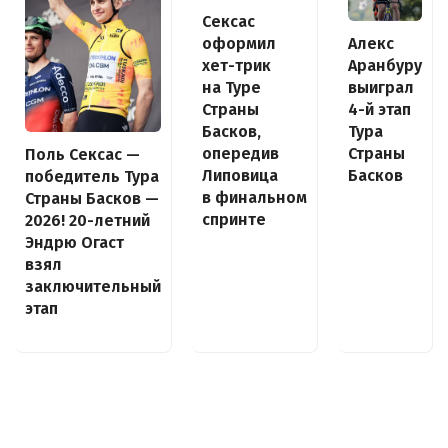
Сексас
оформил
Алекс
хет-трик
Аранбуру
на Туре
выиграл
Страны
4-й этап
Басков,
Тура
опередив
Страны
Поль Сексас —
Липовица
Басков
победитель Тура
в финальном
Страны Басков —
спринте
2026! 20-летний
Эндрю Огаст
взял
заключительный
этап