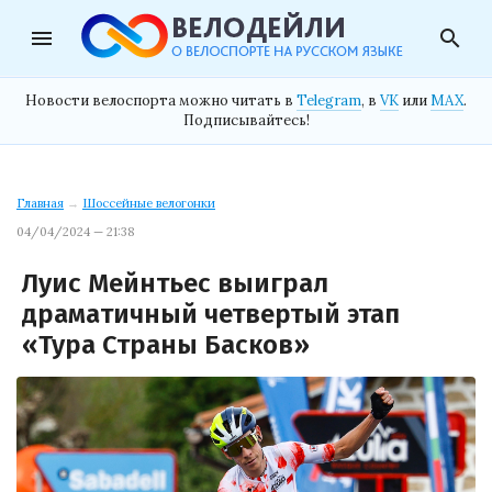
menu
search
Новости велоспорта можно читать в
Telegram
, в
VK
или
MAX
.
Подписывайтесь!
Главная
→
Шоссейные велогонки
04/04/2024 — 21:38
Луис Мейнтьес выиграл
драматичный четвертый этап
«Тура Страны Басков»