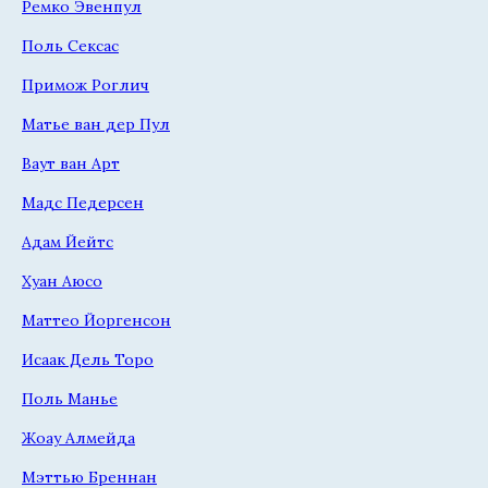
Ремко Эвенпул
Поль Сексас
Примож Роглич
Матье ван дер Пул
Ваут ван Арт
Мадс Педерсен
Адам Йейтс
Хуан Аюсо
Маттео Йоргенсон
Исаак Дель Торо
Поль Манье
Жоау Алмейда
Мэттью Бреннан