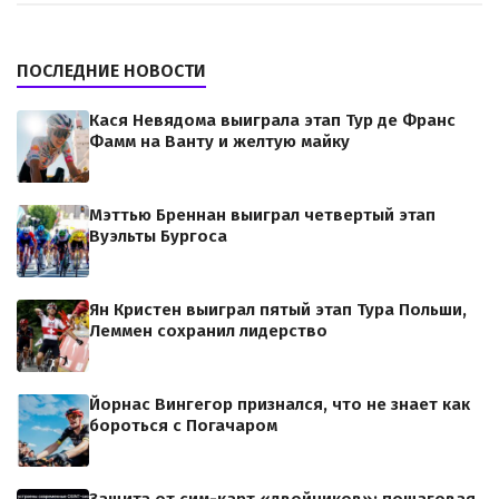
ПОСЛЕДНИЕ НОВОСТИ
Кася Невядома выиграла этап Тур де Франс
Фамм на Ванту и желтую майку
Мэттью Бреннан выиграл четвертый этап
Вуэльты Бургоса
Ян Кристен выиграл пятый этап Тура Польши,
Леммен сохранил лидерство
Йорнас Вингегор признался, что не знает как
бороться с Погачаром
Защита от сим-карт «двойников»: пошаговая