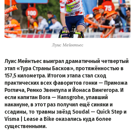
Луис Мейнтьес
Луис Мейнтьес выиграл драматичный четвертый
этап «Тура Страны Басков», протяжённостью в
157,5 километра. Итогом этапа стал сход
практических всех фаворитов гонки — Приможа
Роглича, Ремко Эвенпула и Йонаса Вингегора. И
если капитан Bora — Hansgrohe, упавший
накануне, в этот раз получил ещё синяки и
ссадины, то травмы звёзд Soudal — Quick Step и
Visma | Lease a Bike оказались куда более
существенными.