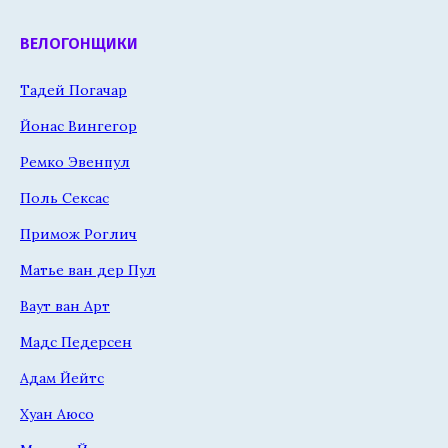
ВЕЛОГОНЩИКИ
Тадей Погачар
Йонас Вингегор
Ремко Эвенпул
Поль Сексас
Примож Роглич
Матье ван дер Пул
Ваут ван Арт
Мадс Педерсен
Адам Йейтс
Хуан Аюсо