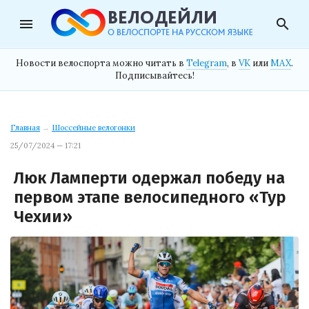
menu
search
Новости велоспорта можно читать в
Telegram
, в
VK
или
MAX
.
Подписывайтесь!
Главная
→
Шоссейные велогонки
25/07/2024 — 17:21
Люк Ламперти одержал победу на
первом этапе велосипедного «Тур
Чехии»