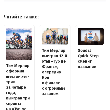
Читайте также:
Тим Мерлир
Soudal
выиграл 12-й
Quick-Step
этап «Тур де
сменит
Тим Мерлир
Франс»,
название
оформил
опередив
шестой хет-
Коя
трик
в финале
за четыре
с огромным
года,
завалом
выиграв три
спринта
на «Тур де