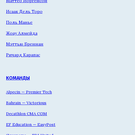
Маттео Йоргенсон
Исаак Дель Торо
Поль Манье
Жоау Алмейда
Мэттью Бреннан
Ричард Карапас
КОМАНДЫ
Alpecin — Premier Tech
Bahrain — Victorious
Decathlon CMA CGM
EF Education — EasyPost