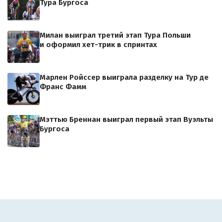
Тура Бургоса
Милан выиграл третий этап Тура Польши
и оформил хет-трик в спринтах
Марлен Ройссер выиграла разделку на Тур де
Франс Фамм
Мэттью Бреннан выиграл первый этап Вуэльты
Бургоса