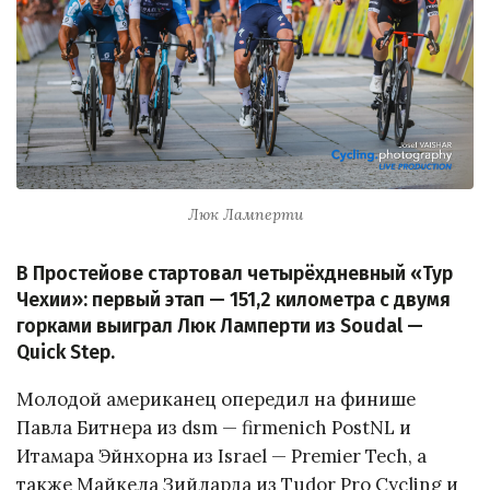
Люк Ламперти
В Простейове стартовал четырёхдневный «Тур
Чехии»: первый этап — 151,2 километра с двумя
горками выиграл Люк Ламперти из Soudal —
Quick Step.
Молодой американец опередил на финише
Павла Битнера из dsm — firmenich PostNL и
Итамара Эйнхорна из Israel — Premier Tech, а
также Майкела Зийларда из Tudor Pro Cycling и