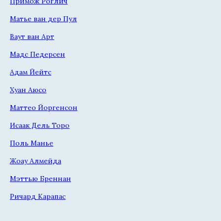
Примож Роглич
Матье ван дер Пул
Ваут ван Арт
Мадс Педерсен
Адам Йейтс
Хуан Аюсо
Маттео Йоргенсон
Исаак Дель Торо
Поль Манье
Жоау Алмейда
Мэттью Бреннан
Ричард Карапас