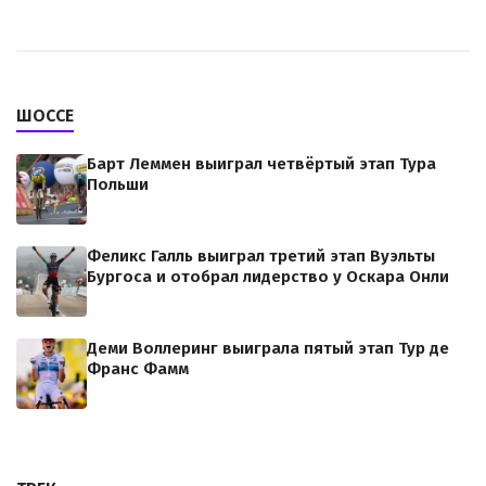
ШОССЕ
Барт Леммен выиграл четвёртый этап Тура
Польши
Феликс Галль выиграл третий этап Вуэльты
Бургоса и отобрал лидерство у Оскара Онли
Деми Воллеринг выиграла пятый этап Тур де
Франс Фамм