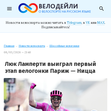
menu
search
Новости велоспорта можно читать в
Telegram
, в
VK
или
MAX
.
Подписывайтесь!
Главная
→
Новости велоспорта
→
Шоссейные велогонки
08/03/2026 — 21:40
Люк Ламперти выиграл первый
этап велогонки Париж — Ницца