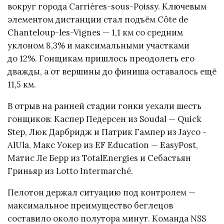
вокруг города Carrières-sous-Poissy. Ключевым
элементом дистанции стал подъём Côte de
Chanteloup-les-Vignes — 1,1 км со средним
уклоном 8,3% и максимальными участками
до 12%. Гонщикам пришлось преодолеть его
дважды, а от вершины до финиша оставалось ещё
11,5 км.
В отрыв на ранней стадии гонки уехали шесть
гонщиков: Каспер Педерсен из Soudal — Quick
Step, Люк Дарбридж и Патрик Гампер из Jayco -
AlUla, Макс Уокер из EF Education — EasyPost,
Матис Ле Берр из TotalEnergies и Себастьян
Гриньяр из Lotto Intermarché.
Пелотон держал ситуацию под контролем —
максимальное преимущество беглецов
составило около полутора минут. Команда NSS