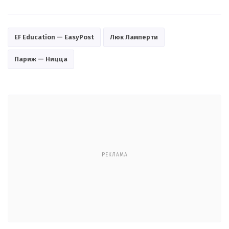
EF Education — EasyPost
Люк Ламперти
Париж — Ницца
РЕКЛАМА