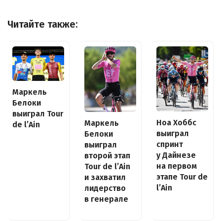
Читайте также:
Маркель
Белоки
выиграл Tour
Ноа Хоббс
Маркель
de l’Ain
выиграл
Белоки
спринт
выиграл
у Дайнезе
второй этап
на первом
Tour de l’Ain
этапе Tour de
и захватил
l’Ain
лидерство
в генерале