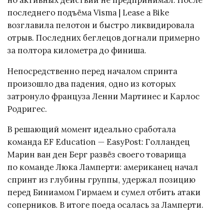
последнего подъёма Visma | Lease a Bike
возглавила пелотон и быстро ликвидировала
отрыв. Последних беглецов догнали примерно
за полтора километра до финиша.
Непосредственно перед началом спринта
произошло два падения, одно из которых
затронуло француза Ленни Мартинес и Карлос
Родригес.
В решающий момент идеально сработала
команда EF Education — EasyPost: Голландец
Марин ван ден Берг развёз своего товарища
по команде Люка Ламперти: американец начал
спринт из глубины группы, удержал позицию
перед Биниамом Гирмаем и сумел отбить атаки
соперников. В итоге поеда осалась за Ламперти.