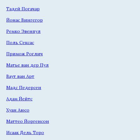
Тадей Погачар
Йонас Вингегор
Ремко Эвенпул
Поль Сексас
Примож Роглич
Матье ван дер Пул
Ваут ван Арт
Мадс Педерсен
Адам Йейтс
Хуан Аюсо
Маттео Йоргенсон
Исаак Дель Торо