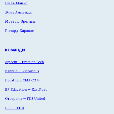
Поль Манье
Жоау Алмейда
Мэттью Бреннан
Ричард Карапас
КОМАНДЫ
Alpecin — Premier Tech
Bahrain — Victorious
Decathlon CMA CGM
EF Education — EasyPost
Groupama — FDJ United
Lidl — Trek