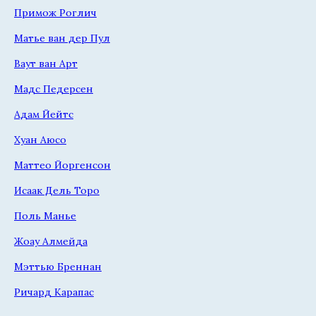
Примож Роглич
Матье ван дер Пул
Ваут ван Арт
Мадс Педерсен
Адам Йейтс
Хуан Аюсо
Маттео Йоргенсон
Исаак Дель Торо
Поль Манье
Жоау Алмейда
Мэттью Бреннан
Ричард Карапас