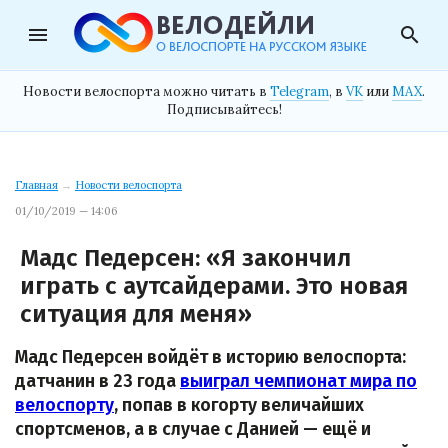
menu
search
Новости велоспорта можно читать в
Telegram
, в
VK
или
MAX
.
Подписывайтесь!
Главная
→
Новости велоспорта
01/10/2019 — 14:06
Мадс Педерсен: «Я закончил
играть с аутсайдерами. Это новая
ситуация для меня»
Мадс Педерсен войдёт в историю велоспорта:
датчанин в 23 года
выиграл чемпионат мира по
велоспорту
, попав в когорту величайших
спортсменов, а в случае с Данией — ещё и