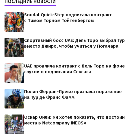
ПОСЛЕДНИЕ НОВОСТИ
Soudal Quick-Step подписала контракт
с Тимом Торном Тойтенбергом
Спортивный босс UAE: Дель Торо выбрал Тур
вместо Джиро, чтобы учиться у Погачара
UAE продлила контракт с Дель Торо на фоне
слухов о подписании Сексаса
Полин Ферран-Прево признала поражение
на Тур де Франс Фамм
Оскар Онли: «Я хотел показать, что достоин
места в Netcompany INEOS»