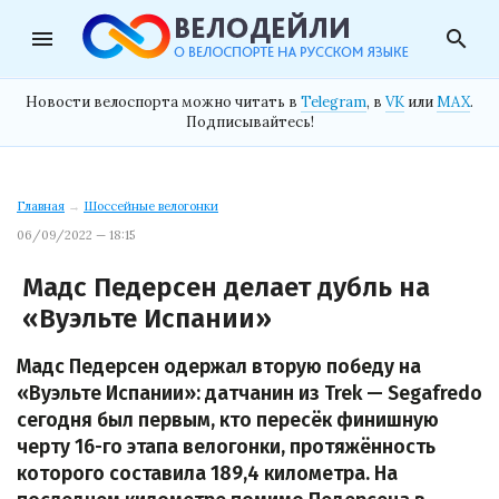
menu
search
Новости велоспорта можно читать в
Telegram
, в
VK
или
MAX
.
Подписывайтесь!
Главная
→
Шоссейные велогонки
06/09/2022 — 18:15
Мадс Педерсен делает дубль на
«Вуэльте Испании»
Мадс Педерсен одержал вторую победу на
«Вуэльте Испании»: датчанин из Trek — Segafredo
сегодня был первым, кто пересёк финишную
черту 16-го этапа велогонки, протяжённость
которого составила 189,4 километра. На