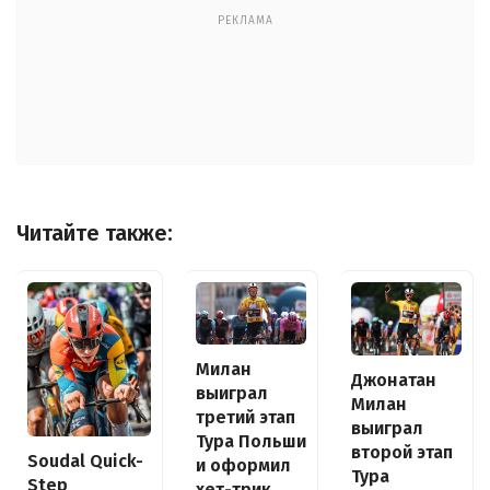
РЕКЛАМА
Читайте также:
Милан
Джонатан
выиграл
Милан
третий этап
выиграл
Тура Польши
второй этап
Soudal Quick-
и оформил
Тура
Step
хет-трик