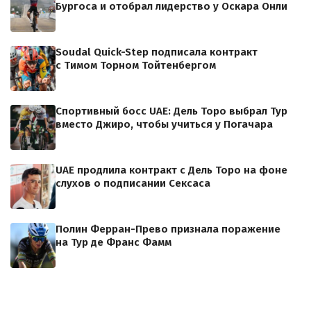
Бургоса и отобрал лидерство у Оскара Онли
Soudal Quick-Step подписала контракт
с Тимом Торном Тойтенбергом
Спортивный босс UAE: Дель Торо выбрал Тур
вместо Джиро, чтобы учиться у Погачара
UAE продлила контракт с Дель Торо на фоне
слухов о подписании Сексаса
Полин Ферран-Прево признала поражение
на Тур де Франс Фамм