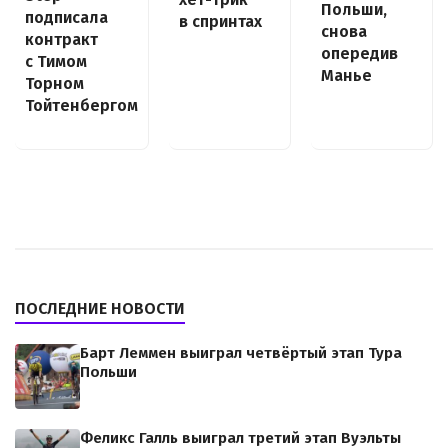
Польши,
подписала
в спринтах
снова
контракт
опередив
с Тимом
Манье
Торном
Тойтенбергом
ПОСЛЕДНИЕ НОВОСТИ
Барт Леммен выиграл четвёртый этап Тура
Польши
Феликс Галль выиграл третий этап Вуэльты