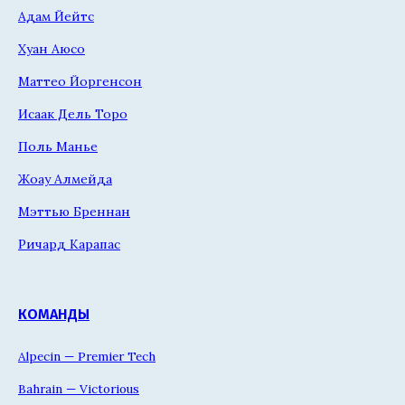
Адам Йейтс
Хуан Аюсо
Маттео Йоргенсон
Исаак Дель Торо
Поль Манье
Жоау Алмейда
Мэттью Бреннан
Ричард Карапас
КОМАНДЫ
Alpecin — Premier Tech
Bahrain — Victorious