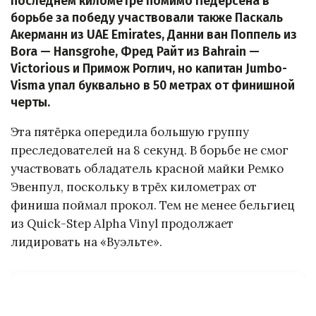
последнем километре помимо Педерсена в
борьбе за победу участвовали также Паскаль
Акерманн из UAE Emirates, Данни ван Поппель из
Bora — Hansgrohe, Фред Райт из Bahrain —
Victorious и Примож Роглич, но капитан Jumbo-
Visma упал буквально в 50 метрах от финишной
черты.
Эта пятёрка опередила большую группу
преследователей на 8 секунд. В борьбе не смог
участвовать обладатель красной майки Ремко
Эвенпул, поскольку в трёх километрах от
финиша поймал прокол. Тем не менее бельгиец
из Quick-Step Alpha Vinyl продолжает
лидировать на «Вуэльте».