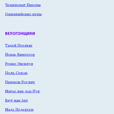
Чемпионат Европы
Олимпийские игры
ВЕЛОГОНЩИКИ
Тадей Погачар
Йонас Вингегор
Ремко Эвенпул
Поль Сексас
Примож Роглич
Матье ван дер Пул
Ваут ван Арт
Мадс Педерсен