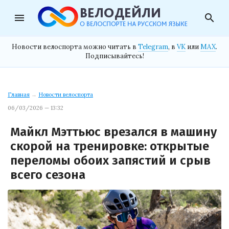
menu
search
Новости велоспорта можно читать в
Telegram
, в
VK
или
MAX
.
Подписывайтесь!
Главная
→
Новости велоспорта
06/03/2026 — 13:32
Майкл Мэттьюс врезался в машину
скорой на тренировке: открытые
переломы обоих запястий и срыв
всего сезона