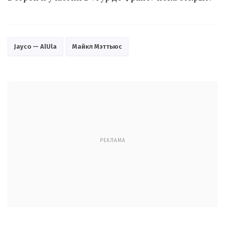
Jayco — AlUla
Майкл Мэттьюс
РЕКЛАМА