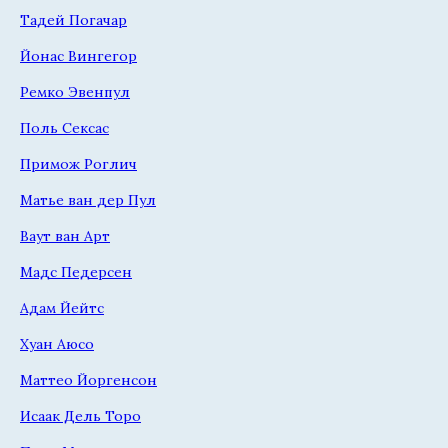
Тадей Погачар
Йонас Вингегор
Ремко Эвенпул
Поль Сексас
Примож Роглич
Матье ван дер Пул
Ваут ван Арт
Мадс Педерсен
Адам Йейтс
Хуан Аюсо
Маттео Йоргенсон
Исаак Дель Торо