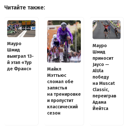
Читайте также:
Мауро
Мауро
Шмид
Шмид
выиграл 13-
приносит
й этап «Тур
Jayco —
де Франс»
Майкл
AlUla
Мэттьюc
победу
сломал обе
на Muscat
запястья
Classic,
на тренировке
переиграв
и пропустит
Адама
классический
Йейтса
сезон