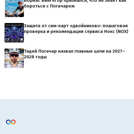
Йорнас Вингегор признался, что не знает как
бороться с Погачаром
Защита от сим-карт «двойников»: пошаговая
проверка и рекомендации сервиса Нокс (NOX)
Тадей Погачар назвал главные цели на 2027–
2028 годы