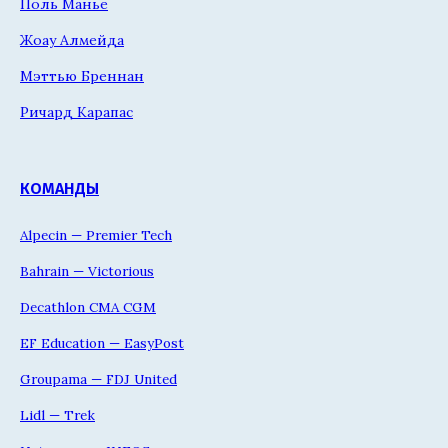
Поль Манье
Жоау Алмейда
Мэттью Бреннан
Ричард Карапас
КОМАНДЫ
Alpecin — Premier Tech
Bahrain — Victorious
Decathlon CMA CGM
EF Education — EasyPost
Groupama — FDJ United
Lidl — Trek